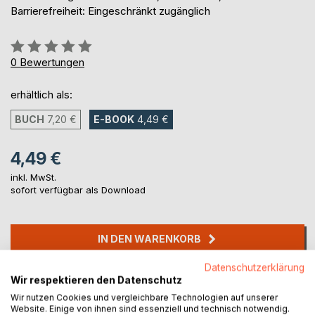
Barrierefreiheit: Eingeschränkt zugänglich
Bewertung::
0%
0
Bewertungen
erhältlich als:
BUCH
7,20 €
E-BOOK
4,49 €
4,49 €
inkl. MwSt.
sofort verfügbar als Download
IN DEN WARENKORB
Datenschutzerklärung
Auf die Merkliste
Wir respektieren den Datenschutz
Titel bewerten
Wir nutzen Cookies und vergleichbare Technologien auf unserer
Website. Einige von ihnen sind essenziell und technisch notwendig.