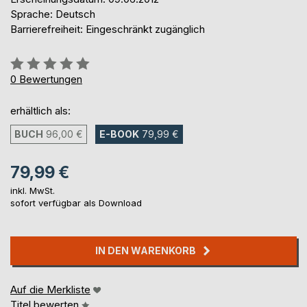
Sprache: Deutsch
Barrierefreiheit: Eingeschränkt zugänglich
Bewertung::
0%
0
Bewertungen
erhältlich als:
BUCH
96,00 €
E-BOOK
79,99 €
79,99 €
inkl. MwSt.
sofort verfügbar als Download
IN DEN WARENKORB
Auf die Merkliste
Titel bewerten