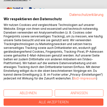
Datenschutzerklärung
Wir respektieren den Datenschutz
Wir nutzen Cookies und vergleichbare Technologien auf unserer
Website. Einige von ihnen sind essenziell und technisch notwendig.
Daneben verwenden wir Analysemethoden (z. B. Cookies oder
BESCHREIBUNG
Fingerprints sowie serverseitiges Tracking), um zu messen, wie häufig
unsere Seite besucht und wie sie genutzt wird. Wir verwenden
Trackingtechnologien zu Marketingzwecken und setzen hierzu
serverseitiges Tracking sowie auch Drittanbieter ein, wodurch ggf.
Die kontinuierliche Weiterentwicklung der Strahlentherapie
geräteübergreifend Cookies, Fingerprints, Tracking-Pixel, IP-Adressen
in den letzten Jahren macht neue, angepasste und
sowie gehashte E-Mail-Adressen genutzt werden. Auf unserer Seite
verbesserte Methoden zur Qualitätskontrolle notwendig.
betten wir zudem Drittinhalte von anderen Anbietern ein (Video-
Plattformen). Wir haben auf die weitere Datenverarbeitung und ein
Dosimetrie mit Filmen bildet traditionell, nicht nur in der
etwaiges Tracking durch den Drittanbieter keinen Einfluss. Mit deiner
Strahlentherapie, die Möglichkeit zur Dosismessung mit der
Einstellung willigst du in die oben beschriebenen Vorgänge ein. Du
höchsten Ortsauflösung. IMRT steht für
kannst deine Einwilligung (z. B. im Footer unter „Privacy-Einstellungen“)
jederzeit mit Wirkung für die Zukunft widerrufen. (
BoD-Impressum
)
Intensitätsmodulierte Strahlentherapie, eine Technik der
höchst individuellen Anpassung der Intensität der
Bestrahlungsfelder an die Patientenanatomie. Hohe
ABLEHNEN
ANPASSEN
Ortsauflösung in Bestimmung der Dosisverteilung ist
gerade in der Kommissionierung eines IMRT Systems von
ALLE AKZEPTIEREN
zentraler Bedeutung. Risikostrukturen in der Größe des