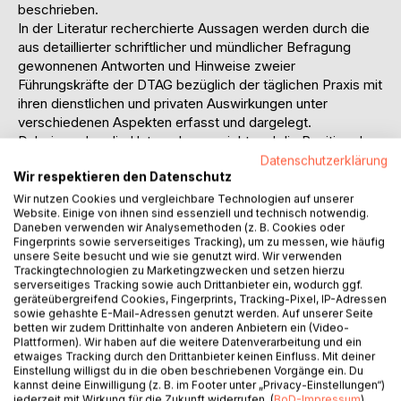
beschrieben.
In der Literatur recherchierte Aussagen werden durch die
aus detaillierter schriftlicher und mündlicher Befragung
gewonnenen Antworten und Hinweise zweier
Führungskräfte der DTAG bezüglich der täglichen Praxis mit
ihren dienstlichen und privaten Auswirkungen unter
verschiedenen Aspekten erfasst und dargelegt.
Dabei werden die Unternehmenssicht und die Position der
Telearbeiter gesondert betrachtet.
Datenschutzerklärung
Wir respektieren den Datenschutz
Abschließend werden die beschriebenen Aspekte der
Telearbeit in einem Ausblick in verschiedener Hinsicht unter
Wir nutzen Cookies und vergleichbare Technologien auf unserer
Website. Einige von ihnen sind essenziell und technisch notwendig.
Würdigung ihrer Chancen und Risiken perspektivisch
Daneben verwenden wir Analysemethoden (z. B. Cookies oder
verarbeitet.
Fingerprints sowie serverseitiges Tracking), um zu messen, wie häufig
unsere Seite besucht und wie sie genutzt wird. Wir verwenden
Trackingtechnologien zu Marketingzwecken und setzen hierzu
Inhaltsverzeichnis:Inhaltsverzeichnis:
serverseitiges Tracking sowie auch Drittanbieter ein, wodurch ggf.
Abkürzungsverzeichnis8
geräteübergreifend Cookies, Fingerprints, Tracking-Pixel, IP-Adressen
Abbildungsverzeichnis9
sowie gehashte E-Mail-Adressen genutzt werden. Auf unserer Seite
betten wir zudem Drittinhalte von anderen Anbietern ein (Video-
1.Einleitung10
Plattformen). Wir haben auf die weitere Datenverarbeitung und ein
2.Zum Begriff der Telearbeit10
etwaiges Tracking durch den Drittanbieter keinen Einfluss. Mit deiner
2.1Merkmale der Telearbeit13
Einstellung willigst du in die oben beschriebenen Vorgänge ein. Du
2.2Formen der Telearbeit18
kannst deine Einwilligung (z. B. im Footer unter „Privacy-Einstellungen“)
jederzeit mit Wirkung für die Zukunft widerrufen. (
BoD-Impressum
)