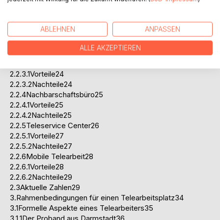
2.2.1Teleheimarbeit19
2.2.1.1Vorteile20
2.2.1.2Nachteile20
ABLEHNEN
ANPASSEN
2.2.2Alternierende Telearbeit21
2.2.2.1Vorteile21
ALLE AKZEPTIEREN
2.2.2.2Nachteile22
2.2.3Satellitenbüro23
2.2.3.1Vorteile24
2.2.3.2Nachteile24
2.2.4Nachbarschaftsbüro25
2.2.4.1Vorteile25
2.2.4.2Nachteile25
2.2.5Teleservice Center26
2.2.5.1Vorteile27
2.2.5.2Nachteile27
2.2.6Mobile Telearbeit28
2.2.6.1Vorteile28
2.2.6.2Nachteile29
2.3Aktuelle Zahlen29
3.Rahmenbedingungen für einen Telearbeitsplatz34
3.1Formelle Aspekte eines Telearbeiters35
3.1.1Der Proband aus Darmstadt36