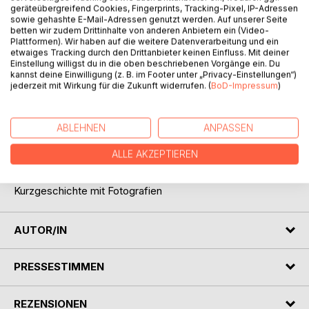
geräteübergreifend Cookies, Fingerprints, Tracking-Pixel, IP-Adressen
sowie gehashte E-Mail-Adressen genutzt werden. Auf unserer Seite
betten wir zudem Drittinhalte von anderen Anbietern ein (Video-
Plattformen). Wir haben auf die weitere Datenverarbeitung und ein
etwaiges Tracking durch den Drittanbieter keinen Einfluss. Mit deiner
BESCHREIBUNG
Einstellung willigst du in die oben beschriebenen Vorgänge ein. Du
kannst deine Einwilligung (z. B. im Footer unter „Privacy-Einstellungen“)
jederzeit mit Wirkung für die Zukunft widerrufen. (
BoD-Impressum
)
Um der Eintönigkeit ihres Wohnortes zu entfliehen, packt
die Autorin ihren Koffer für eine Reise nach Istanbul.
ABLEHNEN
ANPASSEN
Kaum in der fesselnden Stadt angekommen, trifft sie auf
kontaktfreudige und hilfsbereite Einwohner.
ALLE AKZEPTIEREN
Kurzgeschichte mit Fotografien
AUTOR/IN
PRESSESTIMMEN
REZENSIONEN