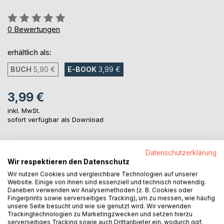
Bewertung::
0%
0
Bewertungen
erhältlich als:
BUCH
5,90 €
E-BOOK
3,99 €
3,99 €
inkl. MwSt.
sofort verfügbar als Download
Datenschutzerklärung
IN DEN WARENKORB
Wir respektieren den Datenschutz
Wir nutzen Cookies und vergleichbare Technologien auf unserer
Auf die Merkliste
Website. Einige von ihnen sind essenziell und technisch notwendig.
Daneben verwenden wir Analysemethoden (z. B. Cookies oder
Titel bewerten
Fingerprints sowie serverseitiges Tracking), um zu messen, wie häufig
unsere Seite besucht und wie sie genutzt wird. Wir verwenden
Trackingtechnologien zu Marketingzwecken und setzen hierzu
serverseitiges Tracking sowie auch Drittanbieter ein, wodurch ggf.