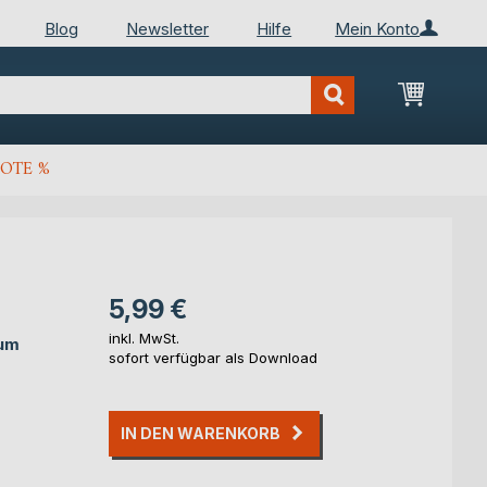
Blog
Newsletter
Hilfe
Mein Konto
Mein Wa
OTE %
5,99 €
inkl. MwSt.
aum
sofort verfügbar als Download
IN DEN WARENKORB