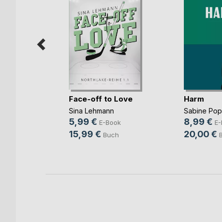
mme im
Face-off to Love
Harm
Sina Lehmann
Sabine Po
ok
5,99 €
8,99 €
E-Book
E-
h
15,99 €
20,00 €
Buch