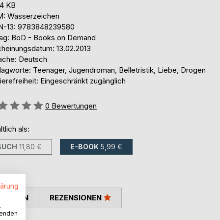
,4 KB
: Wasserzeichen
N-13: 9783848239580
lag: BoD - Books on Demand
cheinungsdatum: 13.02.2013
ache: Deutsch
lagworte: Teenager, Jugendroman, Belletristik, Liebe, Drogen
ierefreiheit: Eingeschränkt zugänglich
ertung::
0
Bewertungen
ltlich als:
BUCH
11,80 €
E-BOOK
5,99 €
lärung
TIMMEN
REZENSIONEN
.
wenden