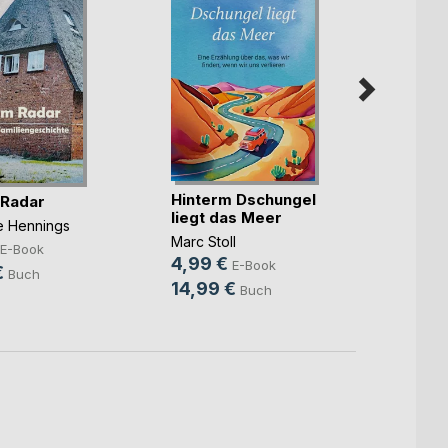
Hinterm Dschungel
Die ka
 Radar
liegt das Meer
Benjam
ne Hennings
Marc Stoll
7,99
E-Book
4,99 €
E-Book
10,9
€
Buch
14,99 €
Buch