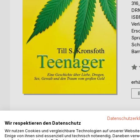
316
DRM
ISB
Ver
Ers
Spr
Sch
Barr
Bew
0%
erhä
Datenschutzerk
Wir respektieren den Datenschutz
BESCHREIBUNG
AUTOR/IN
PRESSES
Wir nutzen Cookies und vergleichbare Technologien auf unserer Website
Einige von ihnen sind essenziell und technisch notwendig. Daneben ver