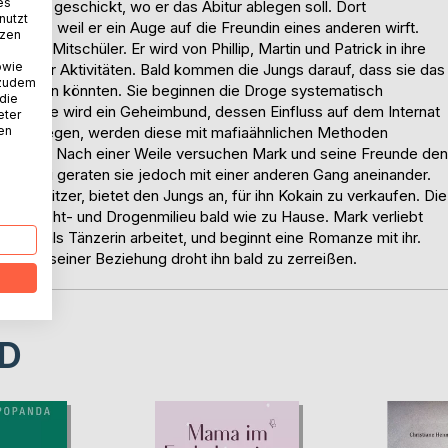
es
Internat geschickt, wo er das Abitur ablegen soll. Dort
nutzt
t wird, weil er ein Auge auf die Freundin eines anderen wirft.
tzen
ner Mitschüler. Er wird von Phillip, Martin und Patrick in ihre
owie
eil ihrer Aktivitäten. Bald kommen die Jungs darauf, dass sie das
 zudem
verkaufen könnten. Sie beginnen die Droge systematisch
 die
er Clique wird ein Geheimbund, dessen Einfluss auf dem Internat
eter
nen
hüler entgegen, werden diese mit mafiaähnlichen Methoden
erpresst. Nach einer Weile versuchen Mark und seine Freunde den
n. Dabei geraten sie jedoch mit einer anderen Gang aneinander.
lubbesitzer, bietet den Jungs an, für ihn Kokain zu verkaufen. Die
 Rotlicht- und Drogenmilieu bald wie zu Hause. Mark verliebt
 Onkels als Tänzerin arbeitet, und beginnt eine Romanze mit ihr.
und seiner Beziehung droht ihn bald zu zerreißen.
D