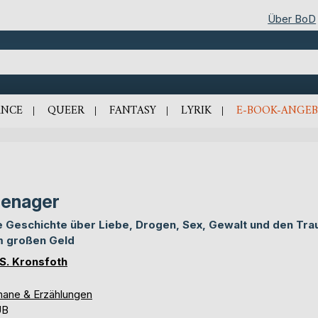
Über BoD
NCE
QUEER
FANTASY
LYRIK
E-BOOK-ANGEB
enager
e Geschichte über Liebe, Drogen, Sex, Gewalt und den Tr
 großen Geld
l S. Kronsfoth
ane & Erzählungen
UB