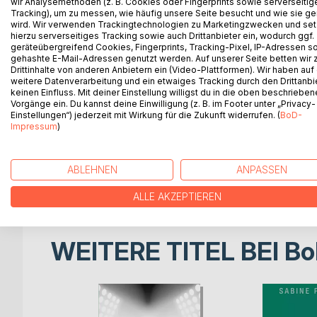
wir Analysemethoden (z. B. Cookies oder Fingerprints sowie serverseitig
Der 15-jährige Mark wird von seinen Eltern auf ein 
Tracking), um zu messen, wie häufig unsere Seite besucht und wie sie ge
angekommen dauert es nicht lange, bis er verprügel
wird. Wir verwenden Trackingtechnologien zu Marketingzwecken und se
Doch Mark rächt sich und gewinnt so den Respekt sei
hierzu serverseitiges Tracking sowie auch Drittanbieter ein, wodurch ggf.
geräteübergreifend Cookies, Fingerprints, Tracking-Pixel, IP-Adressen s
Clique aufgenommen. Kiffen ist ein fester Bestandt
gehashte E-Mail-Adressen genutzt werden. Auf unserer Seite betten wir
Cannabis nicht nur selbst rauchen, sondern auch 
Drittinhalte von anderen Anbietern ein (Video-Plattformen). Wir haben auf
anzubauen und an ihrer Schule zu verticken. Aus d
weitere Datenverarbeitung und ein etwaiges Tracking durch den Drittanbi
keinen Einfluss. Mit deiner Einstellung willigst du in die oben beschriebe
schon sehr bald steigt. Stellen sich ihnen Mitsc
Vorgänge ein. Du kannst deine Einwilligung (z. B. im Footer unter „Privacy-
bekämpft. Selbst ein Lehrer wird bestochen und 
Einstellungen“) jederzeit mit Wirkung für die Zukunft widerrufen. (
BoD-
Stoff auch in der angrenzenden Stadt zu verkaufe
Impressum
)
Stani, Chef dieser Gang und einflussreicher Nachtc
Freunde nehmen das Angebot an und fühlen sich im
sich in Stanis Nichte Olga, die in einem Club ihres
ABLEHNEN
ANPASSEN
Doch das Leben zwischen Drogen, Gewaltexzessen 
ALLE AKZEPTIEREN
WEITERE TITEL BEI
Bo