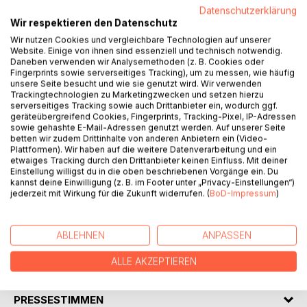
Datenschutzerklärung
Wir respektieren den Datenschutz
Wir nutzen Cookies und vergleichbare Technologien auf unserer
BESCHREIBUNG
Website. Einige von ihnen sind essenziell und technisch notwendig.
Daneben verwenden wir Analysemethoden (z. B. Cookies oder
Fingerprints sowie serverseitiges Tracking), um zu messen, wie häufig
Teddor, ein junger Mann, im Leben verunsichert, im Beruf
unsere Seite besucht und wie sie genutzt wird. Wir verwenden
desillusioniert, schlägt, nachdem er sich in die Enge
Trackingtechnologien zu Marketingzwecken und setzen hierzu
serverseitiges Tracking sowie auch Drittanbieter ein, wodurch ggf.
getrieben und zu Unrecht angeklagt fühlt, einen Weg in die
geräteübergreifend Cookies, Fingerprints, Tracking-Pixel, IP-Adressen
vermeintliche Freiheit ein. Aber wie so oft in seinem
sowie gehashte E-Mail-Adressen genutzt werden. Auf unserer Seite
bisherigen Leben leistet er sich bei der Auswahl des
betten wir zudem Drittinhalte von anderen Anbietern ein (Video-
Plattformen). Wir haben auf die weitere Datenverarbeitung und ein
Segelbootes, das ihn der erträumten Zukunft näherbringen
etwaiges Tracking durch den Drittanbieter keinen Einfluss. Mit deiner
soll, einen fatalen Fehlgriff. Das Boot stellt sich als
Einstellung willigst du in die oben beschriebenen Vorgänge ein. Du
Kurierboot für Drogen heraus, und so gerät er in den Fokus
kannst deine Einwilligung (z. B. im Footer unter „Privacy-Einstellungen“)
jederzeit mit Wirkung für die Zukunft widerrufen. (
BoD-Impressum
)
von Leuten, deren Arm weiter reicht als ihm lieb ist. Doch
er lernt eine Frau kennen, die in ihm mehr zu sehen vermag
als er selber von sich weiß.
ABLEHNEN
ANPASSEN
ALLE AKZEPTIEREN
AUTOR/IN
PRESSESTIMMEN