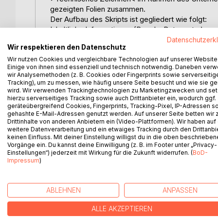
gezeigten Folien zusammen.
Der Aufbau des Skripts ist gegliedert wie folgt:
Inhaltliche Informationen (Regeln, Daten, etc.)
- Allgemeine Informationen zur technischen Zeic
Datenschutzerk
Wir respektieren den Datenschutz
- Linienarten und Linienbreiten
Wir nutzen Cookies und vergleichbare Technologien auf unserer Website
- Skizze und Zeichnung
Einige von ihnen sind essenziell und technisch notwendig. Daneben ver
- Geometrisches Zeichnen
wir Analysemethoden (z. B. Cookies oder Fingerprints sowie serverseitig
- Bemaßungsregeln
Tracking), um zu messen, wie häufig unsere Seite besucht und wie sie ge
- Informationen zu Darstellungsarten
wird. Wir verwenden Trackingtechnologien zu Marketingzwecken und se
hierzu serverseitiges Tracking sowie auch Drittanbieter ein, wodurch ggf.
- Die Dreitafelprojektion
geräteübergreifend Cookies, Fingerprints, Tracking-Pixel, IP-Adressen s
- Schnitte durch den Körper
gehashte E-Mail-Adressen genutzt werden. Auf unserer Seite betten wir
- Abwicklungen
Drittinhalte von anderen Anbietern ein (Video-Plattformen). Wir haben auf
weitere Datenverarbeitung und ein etwaiges Tracking durch den Drittanbi
Zeichentechnik
keinen Einfluss. Mit deiner Einstellung willigst du in die oben beschriebe
- Zeichenübungen [Anhang] (Übungen zur Arbeit mi
Vorgänge ein. Du kannst deine Einwilligung (z. B. im Footer unter „Privacy-
- Grundkonstruktionen / Geometrisches Zeichnen (
Einstellungen“) jederzeit mit Wirkung für die Zukunft widerrufen. (
BoD-
Impressum
)
konstruieren, Goldener Schnitt)
ABLEHNEN
ANPASSEN
WEITERE TITEL BEI
Bo
ALLE AKZEPTIEREN