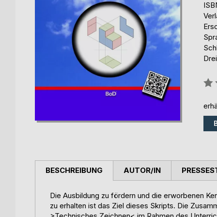
ISB
Ver
Ers
Spr
Sch
Drei
Bew
0%
erhä
BESCHREIBUNG
AUTOR/IN
PRESSES
Die Ausbildung zu fördern und die erworbenen Kenn
zu erhalten ist das Ziel dieses Skripts. Die Zusamm
>Technisches Zeichnen< im Rahmen des Unterricht