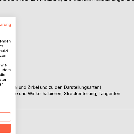
hnung
lärung
.
wenden
es
nutzt
tzen
owie
 zudem
 die
eter
nen
t Lineal und Zirkel und zu den Darstellungsarten)
Strecke und Winkel halbieren, Streckenteilung, Tangenten
D