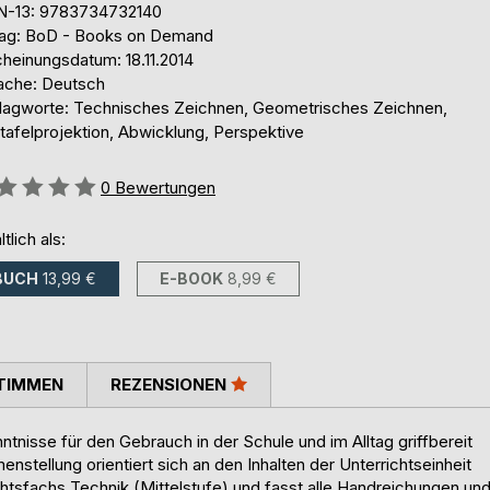
N-13: 9783734732140
lag: BoD - Books on Demand
cheinungsdatum: 18.11.2014
ache: Deutsch
lagworte: Technisches Zeichnen, Geometrisches Zeichnen,
tafelprojektion, Abwicklung, Perspektive
ertung::
0
Bewertungen
ltlich als:
BUCH
13,99 €
E-BOOK
8,99 €
TIMMEN
REZENSIONEN
tnisse für den Gebrauch in der Schule und im Alltag griffbereit
enstellung orientiert sich an den Inhalten der Unterrichtseinheit
sfachs Technik (Mittelstufe) und fasst alle Handreichungen un