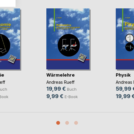
ie
Wärmelehre
Physik
eff
Andreas Rueff
Andreas 
19,99 €
59,99 
uch
Buch
9,99 €
19,99 
Book
E-Book