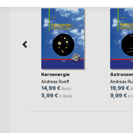
logie
Kernenergie
Astronom
f
Andreas Rueff
Andreas Ru
14,99 €
19,99 €
Buch
B
5,99 €
9,99 €
ok
E-Book
E-