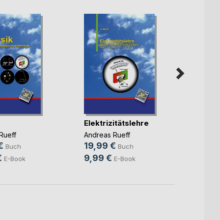
Elektrizitätslehre
Stoch
Rueff
Andreas Rueff
Andrea
€
19,99 €
18,9
Buch
Buch
€
9,99 €
13,9
E-Book
E-Book