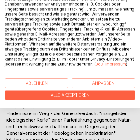
Titel bewerten
Daneben verwenden wir Analysemethoden (z. B. Cookies oder
Fingerprints sowie serverseitiges Tracking), um zu messen, wie häufig
unsere Seite besucht und wie sie genutzt wird. Wir verwenden
Trackingtechnologien zu Marketingzwecken und setzen hierzu
serverseitiges Tracking sowie auch Drittanbieter ein, wodurch ggf.
geräteübergreifend Cookies, Fingerprints, Tracking-Pixel, IP-Adressen
sowie gehashte E-Mail-Adressen genutzt werden. Auf unserer Seite
betten wir zudem Drittinhalte von anderen Anbietern ein (Video-
Plattformen). Wir haben auf die weitere Datenverarbeitung und ein
BESCHREIBUNG
etwaiges Tracking durch den Drittanbieter keinen Einfluss. Mit deiner
Einstellung willigst du in die oben beschriebenen Vorgänge ein. Du
kannst deine Einwilligung (z. B. im Footer unter „Privacy-Einstellungen“)
jederzeit mit Wirkung für die Zukunft widerrufen. (
BoD-Impressum
)
Mit diesem Heft möchten wir an Rudolf Rochhausen
erinnern, Spiritus Rector und langjähriger Beförderer eines
Dialogs zu den Fragen unserer Zeit zwischen
ABLEHNEN
ANPASSEN
Geisteswissenschaftlern sowie Natur- und
Technikwissenschaftlern. Ein solcher Ort des Dialogs ist
ALLE AKZEPTIEREN
auch der universitas litterarum heutiger Prägung nicht in die
Wiege gelegt. Zu DDR-Zeiten standen ihm weitere
Hindernisse im Weg - der Generalverdacht "mangelnder
ideologischer Reife" einer Parteiführung gegenüber Natur-
und Technikwissenschaftlern und im Gegenzug der
Generalverdacht der "ideologischen Indoktrination"
letzterer gegenüber den Geisteswissenschaften.