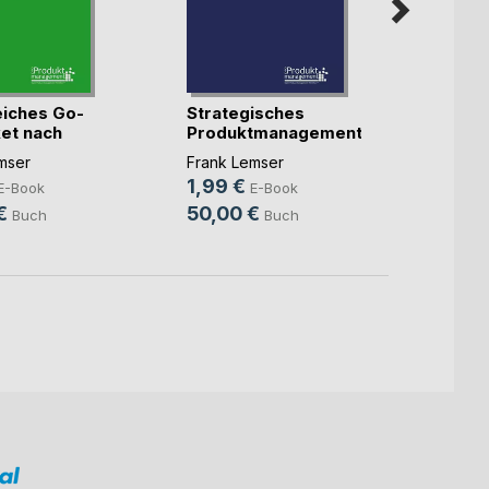
eiches Go-
Strategisches
Proje
et nach
Produktmanagement
Cleme
na(...)
mser
Frank Lemser
6,49
1,99 €
E-Book
E-Book
16,9
€
50,00 €
Buch
Buch