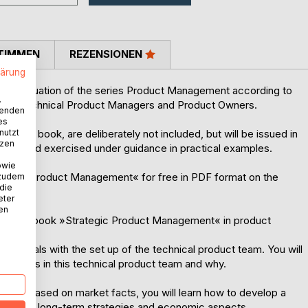
TIMMEN
REZENSIONEN
lärung
continuation of the series Product Management according to
.
 at Technical Product Managers and Product Owners.
wenden
es
in the book, are deliberately not included, but will be issued in
nutzt
tzen
plained and exercised under guidance in practical examples.
owie
chnical Product Management« for free in PDF format on the
 zudem
 die
eter
nen
 from the book »Strategic Product Management« in product
t« deals with the set up of the technical product team. You will
ich tasks in this technical product team and why.
pment, based on market facts, you will learn how to develop a
t sales, long-term strategies and economic aspects.