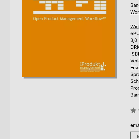
Ban
Wor
Wir
eP
3,0
DRM
ISB
Ver
Ers
Spr
Sch
Pro
Barr
Bew
0%
erhä