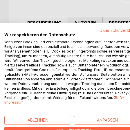
BESCHREIBUNG
AUTOR/IN
PRESSES
Datenschutzerk
Wir respektieren den Datenschutz
The book »Technical Product Management« is the 
Wir nutzen Cookies und vergleichbare Technologien auf unserer Website
Open Product Management Workflow and is aimed
Einige von ihnen sind essenziell und technisch notwendig. Daneben ver
wir Analysemethoden (z. B. Cookies oder Fingerprints sowie serverseitig
Note: the tools and templates, which are mentioned 
Tracking), um zu messen, wie häufig unsere Seite besucht und wie sie ge
wird. Wir verwenden Trackingtechnologien zu Marketingzwecken und se
the trainings, as their application needs to be ex
hierzu serverseitiges Tracking sowie auch Drittanbieter ein, wodurch ggf.
geräteübergreifend Cookies, Fingerprints, Tracking-Pixel, IP-Adressen s
Additionally, you can also download the book »Te
gehashte E-Mail-Adressen genutzt werden. Auf unserer Seite betten wir
Drittinhalte von anderen Anbietern ein (Video-Plattformen). Wir haben auf
proProduktmanagement website.
weitere Datenverarbeitung und ein etwaiges Tracking durch den Drittanbi
keinen Einfluss. Mit deiner Einstellung willigst du in die oben beschriebe
You will learn how to use the information gained
Vorgänge ein. Du kannst deine Einwilligung (z. B. im Footer unter „Privacy-
Einstellungen“) jederzeit mit Wirkung für die Zukunft widerrufen. (
BoD-
development.
Impressum
)
First of all the book »Technical Product Managemen
learn which different roles exist and who takes wh
ABLEHNEN
ANPASSEN
To prioritize the requirements for product develo
rating scheme, taking into account time-dependen