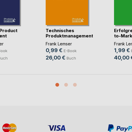
 Product
Technisches
Erfolgr
ent
Produktmanagement
to-Mark
nach(...)
Op(...)
er
Frank Lemser
Frank Le
0,99 €
1,99 €
Book
E-Book
26,00 €
40,00 
Buch
Buch