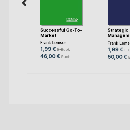
s
Successful Go-To-
Strategic
Market
Managem
Experts
accor(...)
Frank Lemser
Frank Lems
sg.)
1,99 €
1,99 €
E-Book
E-
ook
46,00 €
50,00 €
Buch
ch