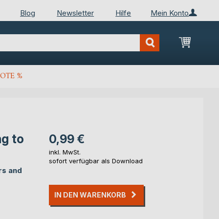
Blog
Newsletter
Hilfe
Mein Konto
Mein Wa
OTE %
g to
0,99 €
inkl. MwSt.
sofort verfügbar als Download
rs and
IN DEN WARENKORB