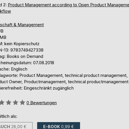
d 2:
Product Management according to Open Product Manageme
kflow
tschaft & Management
UB
 MB
: kein Kopierschutz
N-13: 9783749427338
lag: Books on Demand
cheinungsdatum: 07.08.2018
ache: Englisch
lagworte: Product Management, technical product management,
duct Owner, Productmanagement, technical productmanagement
ierefreiheit: Eingeschränkt zugänglich
ertung::
0
Bewertungen
ltlich als:
BUCH
28,00 €
E-BOOK
0,99 €