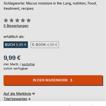
Schlagworte: Mucus moisture in the Lung, nutrition, Food,
treatment, recipes
Bewertung::
0%
0
Bewertungen
erhältlich als:
BUCH
9,99 €
E-BOOK
4,99 €
9,99 €
inkl. MwSt. /
portofrei
sofort verfügbar
IN DEN WARENKORB
Auf die Merkliste
Titel bewerten