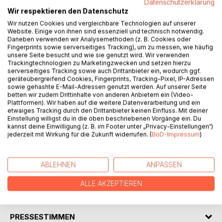
Datenschutzerklärung
Wir respektieren den Datenschutz
Wir nutzen Cookies und vergleichbare Technologien auf unserer
Website. Einige von ihnen sind essenziell und technisch notwendig.
Daneben verwenden wir Analysemethoden (z. B. Cookies oder
Fingerprints sowie serverseitiges Tracking), um zu messen, wie häufig
unsere Seite besucht und wie sie genutzt wird. Wir verwenden
BESCHREIBUNG
Trackingtechnologien zu Marketingzwecken und setzen hierzu
serverseitiges Tracking sowie auch Drittanbieter ein, wodurch ggf.
geräteübergreifend Cookies, Fingerprints, Tracking-Pixel, IP-Adressen
sowie gehashte E-Mail-Adressen genutzt werden. Auf unserer Seite
di-book - nutritional counseling after TCM syndromes -
betten wir zudem Drittinhalte von anderen Anbietern ein (Video-
Diet recommendations, recipes and food supplements for
Plattformen). Wir haben auf die weitere Datenverarbeitung und ein
supporting the therapy. The recipes help you to cook tasty
etwaiges Tracking durch den Drittanbieter keinen Einfluss. Mit deiner
Einstellung willigst du in die oben beschriebenen Vorgänge ein. Du
dishes. All recipes with cooking instructions, calorie
kannst deine Einwilligung (z. B. im Footer unter „Privacy-Einstellungen“)
indications and description of the effect. The foods are
jederzeit mit Wirkung für die Zukunft widerrufen. (
BoD-Impressum
)
shown in categories recommended, yes, little and no and
help you to orientate if your own recipes should be
cooked.
ABLEHNEN
ANPASSEN
ALLE AKZEPTIEREN
AUTOR/IN
PRESSESTIMMEN