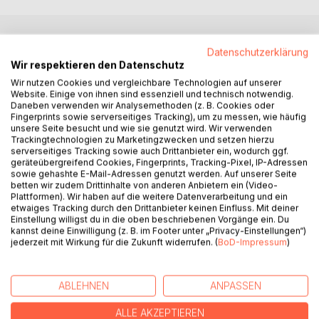
BESCHREIBUNG
Datenschutzerklärung
Wir respektieren den Datenschutz
Wir nutzen Cookies und vergleichbare Technologien auf unserer
Als Tayler in einer Sommernacht nicht einschlafen kann,
Website. Einige von ihnen sind essenziell und technisch notwendig.
Daneben verwenden wir Analysemethoden (z. B. Cookies oder
entdeckt er etwas Unglaubliches:
Fingerprints sowie serverseitiges Tracking), um zu messen, wie häufig
Drei kleine Sternenwesen schweben vor seinem Fenster
unsere Seite besucht und wie sie genutzt wird. Wir verwenden
und bitten ihn um Hilfe.
Trackingtechnologien zu Marketingzwecken und setzen hierzu
Der letzte Sternendrache der Welt ist verschwunden.
serverseitiges Tracking sowie auch Drittanbieter ein, wodurch ggf.
geräteübergreifend Cookies, Fingerprints, Tracking-Pixel, IP-Adressen
Gemeinsam mit der klugen Eule Luna, dem mutigen
sowie gehashte E-Mail-Adressen genutzt werden. Auf unserer Seite
Waldwesen Lumi und dem geheimnisvollen Sternenlöwen
betten wir zudem Drittinhalte von anderen Anbietern ein (Video-
Arion begibt sich Tayler auf eine magische Reise durch das
Plattformen). Wir haben auf die weitere Datenverarbeitung und ein
etwaiges Tracking durch den Drittanbieter keinen Einfluss. Mit deiner
Himmelreich der Sterne.
Einstellung willigst du in die oben beschriebenen Vorgänge ein. Du
Doch dunkle Schatten breiten sich aus, die Sterne verlieren
kannst deine Einwilligung (z. B. im Footer unter „Privacy-Einstellungen“)
ihr Licht, und irgendwo zwischen Wolken, Kristallbergen
jederzeit mit Wirkung für die Zukunft widerrufen. (
BoD-Impressum
)
und Sternenpfaden wartet ein großes Geheimnis auf sie.
Wird Tayler den Sternendrachen finden?
Und kann das Licht der Hoffnung stärker sein als die
ABLEHNEN
ANPASSEN
Dunkelheit?
ALLE AKZEPTIEREN
Eine magische Geschichte voller Mut, Freundschaft und