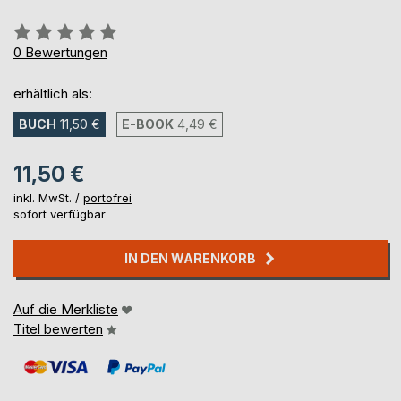
Bewertung::
0%
0
Bewertungen
erhältlich als:
BUCH
11,50 €
E-BOOK
4,49 €
11,50 €
inkl. MwSt. /
portofrei
sofort verfügbar
IN DEN WARENKORB
Auf die Merkliste
Titel bewerten