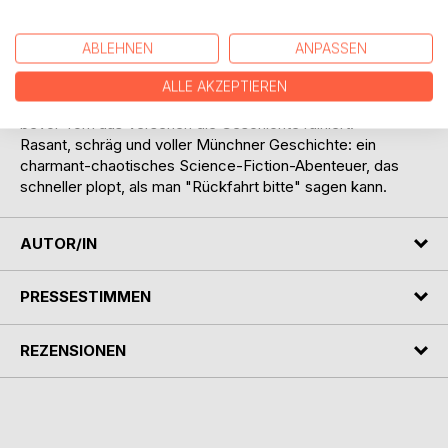
Jahrhunderte.
Blöd nur, dass Taxifahrer Jardin ebenfalls hineingezogen
ABLEHNEN
ANPASSEN
wird - und für Zeitreisen ganz sicher keinen normalen Tarif
berechnet.
ALLE AKZEPTIEREN
Noch blöder: Die geheimnisvolle Linda will ihr Gerät zurück,
bevor Tom aus Versehen die Geschichte ruiniert.
Rasant, schräg und voller Münchner Geschichte: ein
charmant-chaotisches Science-Fiction-Abenteuer, das
schneller plopt, als man "Rückfahrt bitte" sagen kann.
AUTOR/IN
PRESSESTIMMEN
REZENSIONEN