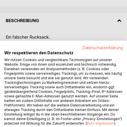
BESCHREIBUNG
Ein falscher Rucksack.
Ein ahnungsloser Geschichtsstudent.
Datenschutzerklärung
Und ein Taxi, das plötzlich durch die Zeit plopt.
Wir respektieren den Datenschutz
Tom Whitmore wollte in München nur Geschichte erleben.
Wir nutzen Cookies und vergleichbare Technologien auf unserer
Marienplatz, Frauenkirche, Residenz - alles war perfekt
Website. Einige von ihnen sind essenziell und technisch notwendig.
geplant, sorgfältig notiert und vermutlich ein bisschen zu
Daneben verwenden wir Analysemethoden (z. B. Cookies oder
enthusiastisch vorbereitet.
Fingerprints sowie serverseitiges Tracking), um zu messen, wie häufig
unsere Seite besucht und wie sie genutzt wird. Wir verwenden
Dann nimmt er am Flughafen den falschen Rucksack mit.
Trackingtechnologien zu Marketingzwecken und setzen hierzu
Darin befindet sich kein Stadtplan.
serverseitiges Tracking sowie auch Drittanbieter ein, wodurch ggf.
Keine Reiselektüre.
geräteübergreifend Cookies, Fingerprints, Tracking-Pixel, IP-Adressen
Sondern der Time Ploper.
sowie gehashte E-Mail-Adressen genutzt werden. Auf unserer Seite
betten wir zudem Drittinhalte von anderen Anbietern ein (Video-
Ein unbedachter Knopfdruck, ein leises Plop - und Tom
Plattformen). Wir haben auf die weitere Datenverarbeitung und ein
steckt plötzlich mitten in Münchens Vergangenheit.
etwaiges Tracking durch den Drittanbieter keinen Einfluss. Mit deiner
Zwischen mittelalterlichem Chaos, königlichen
Einstellung willigst du in die oben beschriebenen Vorgänge ein. Du
kannst deine Einwilligung (z. B. im Footer unter „Privacy-Einstellungen“)
Geheimnissen und sehr schlechten Entscheidungen wird
jederzeit mit Wirkung für die Zukunft widerrufen. (
BoD-Impressum
)
aus seiner harmlosen Städtereise eine Jagd durch die