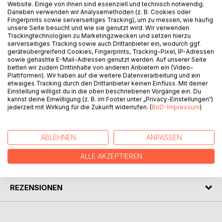
Website. Einige von ihnen sind essenziell und technisch notwendig.
Auch mit diesem Büchlein werden Gedanken und
Daneben verwenden wir Analysemethoden (z. B. Cookies oder
Fingerprints sowie serverseitiges Tracking), um zu messen, wie häufig
Reflexionen in den Wind verstreut, d. h. in die Leere. Sie
unsere Seite besucht und wie sie genutzt wird. Wir verwenden
werden angeblich in den Wind verstreut - für die
Trackingtechnologien zu Marketingzwecken und setzen hierzu
kreischenden Gedränge bei dem Hip-Hop-Geschrei doch
serverseitiges Tracking sowie auch Drittanbieter ein, wodurch ggf.
geräteübergreifend Cookies, Fingerprints, Tracking-Pixel, IP-Adressen
nicht geeignet - jedoch in der Hoffnung, dass sie , wie die
sowie gehashte E-Mail-Adressen genutzt werden. Auf unserer Seite
Früchte der Lindensamen, die in der Luft wie miniaturartige
betten wir zudem Drittinhalte von anderen Anbietern ein (Video-
Propeller sich drehend, vielleicht irgendwo, irgendwie auf
Plattformen). Wir haben auf die weitere Datenverarbeitung und ein
etwaiges Tracking durch den Drittanbieter keinen Einfluss. Mit deiner
einem geeigneten "Boden" fallen, einen empfänglichen
Einstellung willigst du in die oben beschriebenen Vorgänge ein. Du
Geist finden, um einen erhabenen Gedanke oder einen
kannst deine Einwilligung (z. B. im Footer unter „Privacy-Einstellungen“)
erfreulichen Traum zu wirken.
jederzeit mit Wirkung für die Zukunft widerrufen. (
BoD-Impressum
)
AUTOR/IN
ABLEHNEN
ANPASSEN
ALLE AKZEPTIEREN
PRESSESTIMMEN
REZENSIONEN