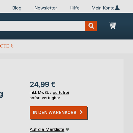
Blog
Newsletter
Hilfe
Mein Konto
Mein Wa
OTE %
24,99 €
g
inkl. MwSt. /
portofrei
sofort verfügbar
IN DEN WARENKORB
Auf die Merkliste