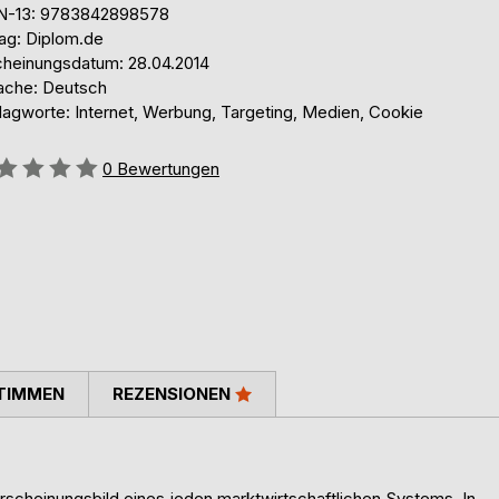
N-13: 9783842898578
lag: Diplom.de
cheinungsdatum: 28.04.2014
ache: Deutsch
lagworte: Internet, Werbung, Targeting, Medien, Cookie
ertung::
0
Bewertungen
TIMMEN
REZENSIONEN
scheinungsbild eines jeden marktwirtschaftlichen Systems. In