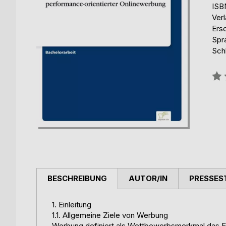
ISB
Ver
Ers
Spr
Sch
Bew
0%
BESCHREIBUNG
AUTOR/IN
PRESSES
1. Einleitung
1.1. Allgemeine Ziele von Werbung
Werbung definiert als Wettbewerbsmerkmal das Er