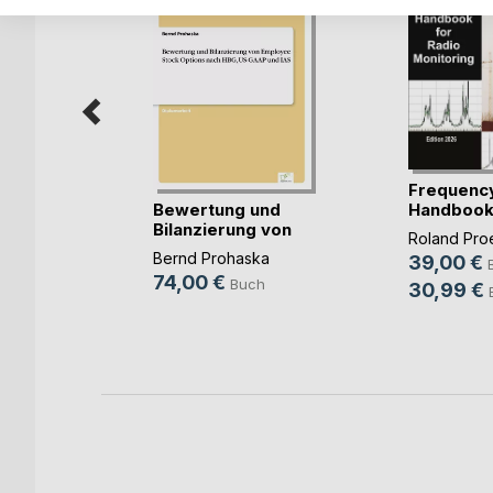
e simple
Frequenc
Bewertung und
Handbook 
demy
Bilanzierung von
Monit(...)
Roland Pro
ch
Emp(...)
Bernd Prohaska
39,00 €
74,00 €
Buch
30,99 €