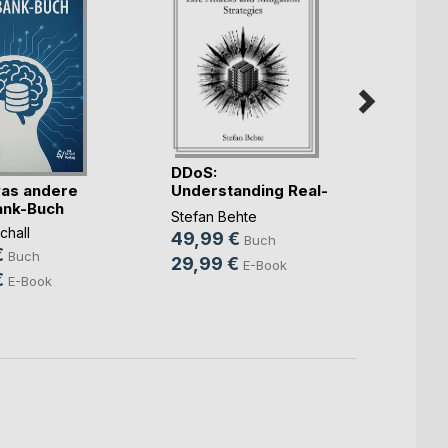
DDoS:
as andere
KI fü
Understanding Real-
ank-Buch
Juris
Life Atta(...)
Stefan Behte
chall
Marco
49,99 €
Buch
€
59,9
Buch
29,99 €
E-Book
€
46,9
E-Book