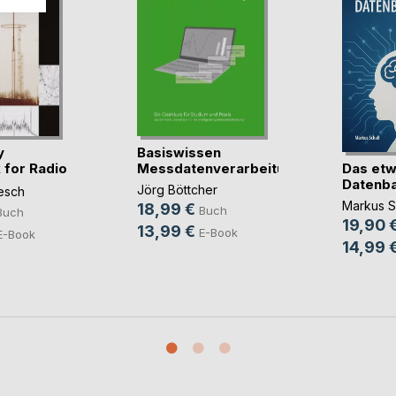
y
Basiswissen
Das etw
for Radio
Messdatenverarbeitung
Datenb
Jörg Böttcher
esch
Markus S
18,99 €
Buch
Buch
19,90 
13,99 €
E-Book
E-Book
14,99 