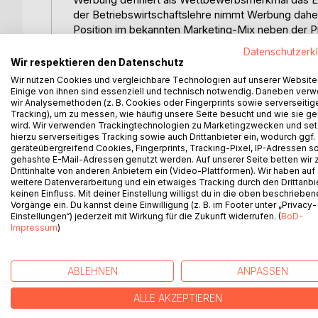
der Betriebswirtschaftslehre nimmt Werbung daher
Position im bekannten Marketing-Mix neben der Prod
Die Zielsetzung der Werbekommunikation manifesti
Datenschutzerk
Meinungsbildung und Beeinflussung der Adressate
Wir respektieren den Datenschutz
Einstellungsänderungen von Individuen oder sozia
Wir nutzen Cookies und vergleichbare Technologien auf unserer Website
welches einen umsatzrelevanten Effekt nach sich 
Einige von ihnen sind essenziell und technisch notwendig. Daneben ver
wir Analysemethoden (z. B. Cookies oder Fingerprints sowie serverseitig
Zielsetzungen, wie z.B. Markenpflege, als auch kur
Tracking), um zu messen, wie häufig unsere Seite besucht und wie sie ge
Da Werbung eine zwangsfreie Form der Beeinflussun
wird. Wir verwenden Trackingtechnologien zu Marketingzwecken und se
begrenzt. Die endgültige Entscheidung, ob sich 
hierzu serverseitiges Tracking sowie auch Drittanbieter ein, wodurch ggf.
Produkt erwirbt, kann nur bedingt von außen beeinf
geräteübergreifend Cookies, Fingerprints, Tracking-Pixel, IP-Adressen s
gehashte E-Mail-Adressen genutzt werden. Auf unserer Seite betten wir
mehr Produkte beworben werden, als ein individue
Drittinhalte von anderen Anbietern ein (Video-Plattformen). Wir haben auf
somit erst als Summe individueller Ansprache ein.
weitere Datenverarbeitung und ein etwaiges Tracking durch den Drittanbi
Ziel von Werbung ist es daher die Personengruppen
keinen Einfluss. Mit deiner Einstellung willigst du in die oben beschriebe
Vorgänge ein. Du kannst deine Einwilligung (z. B. im Footer unter „Privacy-
Einstellungen“) jederzeit mit Wirkung für die Zukunft widerrufen. (
BoD-
Impressum
)
WEITERE TITEL BEI
Bo
ABLEHNEN
ANPASSEN
ALLE AKZEPTIEREN