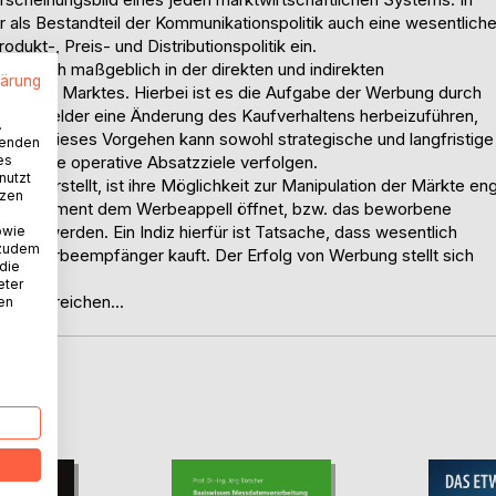
 als Bestandteil der Kommunikationspolitik auch eine wesentlich
ukt-, Preis- und Distributionspolitik ein.
ert sich maßgeblich in der direkten und indirekten
lärung
n eines Marktes. Hierbei ist es die Aufgabe der Werbung durch
ler Umfelder eine Änderung des Kaufverhaltens herbeizuführen,
.
zieht. Dieses Vorgehen kann sowohl strategische und langfristige
wenden
es
zfristige operative Absatzziele verfolgen.
nutzt
g darstellt, ist ihre Möglichkeit zur Manipulation der Märkte en
tzen
ein Konsument dem Werbeappell öffnet, bzw. das beworbene
lusst werden. Ein Indiz hierfür ist Tatsache, dass wesentlich
owie
 zudem
ller Werbeempfänger kauft. Der Erfolg von Werbung stellt sich
 die
eter
 zu erreichen...
nen
D