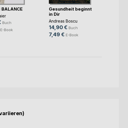
N BALANCE
Gesundheit beginnt
in Dir
Die c
ier
Ersch
Andreas Boscu
€
Buch
14,90 €
Buch
Martin
E-Book
7,49 €
19,8
E-Book
14,9
variieren)