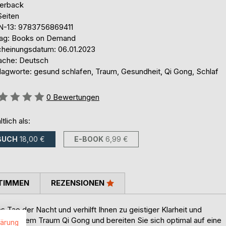
erback
Seiten
N-13: 9783756869411
lag: Books on Demand
cheinungsdatum: 06.01.2023
ache: Deutsch
lagworte: gesund schlafen, Traum, Gesundheit, Qi Gong, Schlaf
ertung::
0
Bewertungen
ltlich als:
BUCH
18,00 €
E-BOOK
6,99 €
TIMMEN
REZENSIONEN
s Tao der Nacht und verhilft Ihnen zu geistiger Klarheit und
 Kraft mit dem Traum Qi Gong und bereiten Sie sich optimal auf eine
lärung