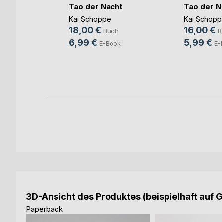
Tao der Nacht
Tao der N
- Die
Kai Schoppe
Kai Schopp
18,00 €
16,00 €
Buch
B
mann
,
Iris
6,99 €
5,99 €
E-Book
E-
h
ook
3D-Ansicht des Produktes (beispielhaft auf 
Paperback