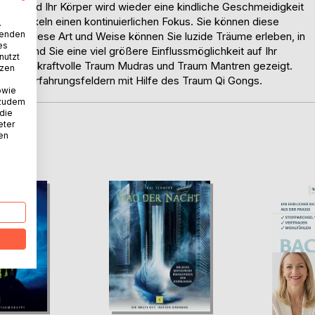
sich und Ihr Körper wird wieder eine kindliche Geschmeidigkeit
nd entwickeln einen kontinuierlichen Fokus. Sie können diese
.
wenden
 Auf diese Art und Weise können Sie luzide Träume erleben, in
es
delt und Sie eine viel größere Einflussmöglichkeit auf Ihr
nutzt
erden kraftvolle Traum Mudras und Traum Mantren gezeigt.
tzen
chen Erfahrungsfeldern mit Hilfe des Traum Qi Gongs.
owie
 zudem
 die
eter
nen
D