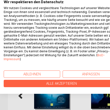
erholsame Nacht vor. Ihr Nervensystem entspannt 
Wir respektieren den Datenschutz
erhalten. Gleichzeitig trainieren Sie ihren Geist u
Wir nutzen Cookies und vergleichbare Technologien auf unserer Website
Einige von ihnen sind essenziell und technisch notwendig. Daneben ver
Übungen auch dafür nutzen, bewusster zu träumen.
wir Analysemethoden (z. B. Cookies oder Fingerprints sowie serverseitig
denen Sie spüren, dass es sich um einen Traum han
Tracking), um zu messen, wie häufig unsere Seite besucht und wie sie ge
Traumgeschehen ausüben können. Des Weiteren w
wird. Wir verwenden Trackingtechnologien zu Marketingzwecken und se
Erwecken Sie Ihr (Traum)Leben zu neuen fantastis
hierzu serverseitiges Tracking sowie auch Drittanbieter ein, wodurch ggf.
geräteübergreifend Cookies, Fingerprints, Tracking-Pixel, IP-Adressen s
gehashte E-Mail-Adressen genutzt werden. Auf unserer Seite betten wir
Drittinhalte von anderen Anbietern ein (Video-Plattformen). Wir haben auf
weitere Datenverarbeitung und ein etwaiges Tracking durch den Drittanbi
keinen Einfluss. Mit deiner Einstellung willigst du in die oben beschriebe
WEITERE TITEL BEI
Bo
Vorgänge ein. Du kannst deine Einwilligung (z. B. im Footer unter „Privacy-
Einstellungen“) jederzeit mit Wirkung für die Zukunft widerrufen. (
BoD-
Impressum
)
ABLEHNEN
ANPASSEN
ALLE AKZEPTIEREN