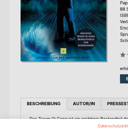
Pap
88 
ISB
Ver
Ers
Spr
Sch
Bew
0%
erhä
BESCHREIBUNG
AUTOR/IN
PRESSES
Das Traum Qi Gong ist ein wichtiger Bestandteil de
körperlicher Vitalität. Entfalten Sie Ihre kreative
Datenschutzerk