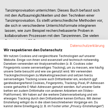
Tanzimprovisation unterrichten: Dieses Buch befasst sich
mit den Aufbaumöglichkeiten und den Techniken einer
Tanzimprovisation. Es stellt unterschiedliche Methoden vor,
die sich in verschiedene Unterrichtsformate integrieren
lassen, wie zum Beispiel recherchebasierte Proben in
kollaborativen Prozessen mit den Tänzerinnen. Die vielen
Beispiele und 75 Exercises lassen sich eins zu eins
übernehmen, weiterentwickeln und an unterschiedliche
Datenschutzerklärung
Wir respektieren den Datenschutz
Formate von Profi- bis Kinderklassen anpassen.
Neben Inspiration und Philosophie bekommst Du nicht nur
Wir nutzen Cookies und vergleichbare Technologien auf unserer
Website. Einige von ihnen sind essenziell und technisch notwendig.
praktische Übungen an die Hand, sondern auch komplette
Daneben verwenden wir Analysemethoden (z. B. Cookies oder
Stundenaufbaukonzepte.
Fingerprints sowie serverseitiges Tracking), um zu messen, wie häufig
Es werden Zugänge zur Contactimprovisation, zur Duett-
unsere Seite besucht und wie sie genutzt wird. Wir verwenden
Trackingtechnologien zu Marketingzwecken und setzen hierzu
und Choreographieentwicklung sowie für das Arbeiten mit
serverseitiges Tracking sowie auch Drittanbieter ein, wodurch ggf.
Jugendgruppen und Tanzausbildungen vorgestellt,
geräteübergreifend Cookies, Fingerprints, Tracking-Pixel, IP-Adressen
veranschaulicht mit zahlreichen inspirierenden Abbildungen.
sowie gehashte E-Mail-Adressen genutzt werden. Auf unserer Seite
betten wir zudem Drittinhalte von anderen Anbietern ein (Video-
Mit Gastartikeln von Wera Stein, Alina Walter, Vanessa
Plattformen). Wir haben auf die weitere Datenverarbeitung und ein
Melde, Deborah Manavi, Elisabeth Krause, Violetta Siering,
etwaiges Tracking durch den Drittanbieter keinen Einfluss. Mit deiner
Amelie Mahl, Theresa Ivanovic, Mandy Unger und Alessio
Einstellung willigst du in die oben beschriebenen Vorgänge ein. Du
Trevisani.
kannst deine Einwilligung (z. B. im Footer unter „Privacy-Einstellungen“)