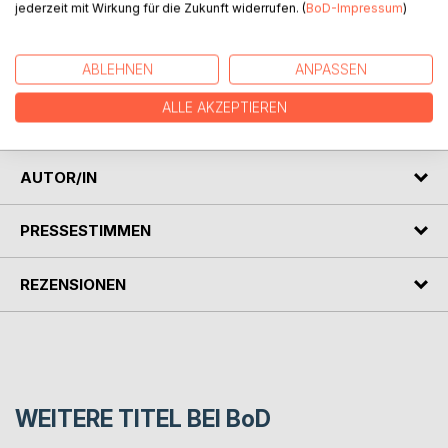
jederzeit mit Wirkung für die Zukunft widerrufen. (
BoD-Impressum
)
Die hier vorliegende Premium-Ausgabe als Hardcover und
im Premiumdruck ist inhaltlich identisch zum Softcover und
ABLEHNEN
ANPASSEN
zum E-Book, welches auf der Seite www.choreo-
book.com für 9,99
ALLE AKZEPTIEREN
erhältlich ist.
AUTOR/IN
PRESSESTIMMEN
REZENSIONEN
WEITERE TITEL BEI
BoD