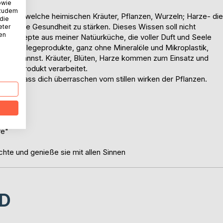
owie
UR
 zudem
wußten welche heimischen Kräuter, Pflanzen, Wurzeln; Harze- die
 die
, um die Gesundheit zu stärken. Dieses Wissen soll nicht
eter
nen
ch Rezepte aus meiner Natüurküche, die voller Duft und Seele
rliche Pflegeprodukte, ganz ohne Mineralöle und Mikroplastik,
ellen kannst. Kräuter, Blüten, Harze kommen zum Einsatz und
flegeprodukt verarbeitet.
sich - Lass dich überraschen vom stillen wirken der Pflanzen.
re"
te und genieße sie mit allen Sinnen
D