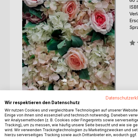
60 
ISB
Verl
Ers
Spr
Bew
0%
Datenschutzerk
Wir respektieren den Datenschutz
Wir nutzen Cookies und vergleichbare Technologien auf unserer Website
Einige von ihnen sind essenziell und technisch notwendig. Daneben ver
wir Analysemethoden (z. B. Cookies oder Fingerprints sowie serverseitig
BESCHREIBUNG
AUTOR/IN
PRESSES
Tracking), um zu messen, wie häufig unsere Seite besucht und wie sie ge
wird. Wir verwenden Trackingtechnologien zu Marketingzwecken und se
hierzu serverseitiges Tracking sowie auch Drittanbieter ein, wodurch ggf.