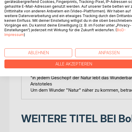
geräteübergreifend Cookies, Fingerprints, Tracking-Pixel, IP-Adressen s
PFLANZENGEFLÜSTER - DIE STIMME DER NAT
gehashte E-Mail-Adressen genutzt werden. Auf unserer Seite betten wir
Unsere Vorfahren waren sehr klug und weise, sie 
Drittinhalte von anderen Anbietern ein (Video-Plattformen). Wir haben auf
Schätze der Natur - wann und wie einzusetzen sind
weitere Datenverarbeitung und ein etwaiges Tracking durch den Drittanbi
keinen Einfluss. Mit deiner Einstellung willigst du in die oben beschriebe
verloren gehen und deshalb habe ich in diesem Bu
Vorgänge ein. Du kannst deine Einwilligung (z. B. im Footer unter „Privacy-
sind, zusammengefasst. Ich zeige dir, wie du natü
Einstellungen“) jederzeit mit Wirkung für die Zukunft widerrufen. (
BoD-
ohne hohen Zeitaufwand ganz einfach selbst herst
Impressum
)
werden liebevoll und achtsam zu einem Lieblings P
Jede Heilpflanze trägt ihre eigene Bestimmung in 
ABLEHNEN
ANPASSEN
ALLE AKZEPTIEREN
"in jedem Geschöpf der Natur lebt das Wunderba
Aristoteles
Um dem Wunder "Natur" näher zu kommen, betrach
WEITERE TITEL BEI
Bo