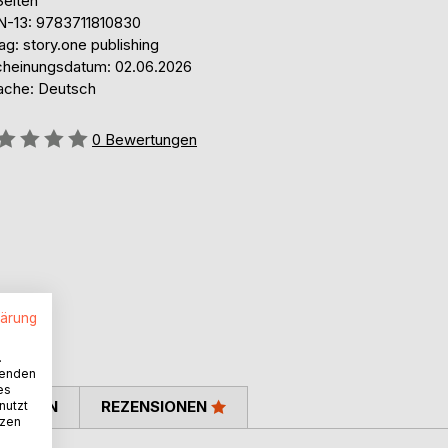
Seiten
N-13: 9783711810830
ag: story.one publishing
cheinungsdatum: 02.06.2026
ache: Deutsch
ertung::
0
Bewertungen
lärung
.
wenden
es
TIMMEN
REZENSIONEN
nutzt
tzen