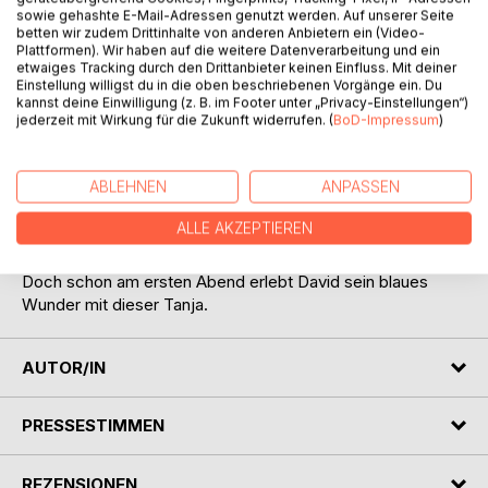
David Darkoff ist sehr, sehr wütend. Denn der
sowie gehashte E-Mail-Adressen genutzt werden. Auf unserer Seite
Geschäftsmann Benjamin Ryker schuldet ihm sehr viel
betten wir zudem Drittinhalte von anderen Anbietern ein (Video-
Plattformen). Wir haben auf die weitere Datenverarbeitung und ein
Geld. Geld, dass dieser nicht zurückzahlen kann.
etwaiges Tracking durch den Drittanbieter keinen Einfluss. Mit deiner
Wutentbrannt nimmt David dessen Tochter Tanja als
Einstellung willigst du in die oben beschriebenen Vorgänge ein. Du
Geisel. David lässt den Mann nicht im Unklaren, was er
kannst deine Einwilligung (z. B. im Footer unter „Privacy-Einstellungen“)
jederzeit mit Wirkung für die Zukunft widerrufen. (
BoD-Impressum
)
gedenkt mit Tanja anzustellen. Denn David sucht eine neue
Sub.
Und Tanja passt genau in sein Jagdschema. Blond, jung
ABLEHNEN
ANPASSEN
und zickig, arrogant und verwöhnt- Eine Frau, die dringend
eine "Erziehung" braucht. Eine harte Hand, die David gerne
ALLE AKZEPTIEREN
zur Verfügung stellt.
Doch schon am ersten Abend erlebt David sein blaues
Wunder mit dieser Tanja.
AUTOR/IN
PRESSESTIMMEN
REZENSIONEN