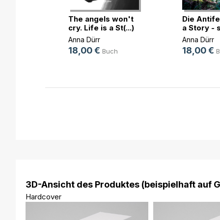
he Wort
e
The angels won't
Die Antife
cry. Life is a St(...)
a Story - st
h
Anna Dürr
Anna Dürr
ok
18,00 €
18,00 €
Buch
B
3D-Ansicht des Produktes (beispielhaft auf 
Hardcover