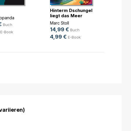
Hinterm Dschungel
Meist
liegt das Meer
Popanda
David 
Marc Stoll
€
10,9
Buch
14,99 €
Buch
E-Book
4,99 €
E-Book
variieren)