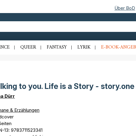
Über BoD
NCE
QUEER
FANTASY
LYRIK
E-BOOK-ANGEB
lking to you. Life is a Story - story.one
a Dürr
ane & Erzählungen
dcover
Seiten
N-13: 9783711523341