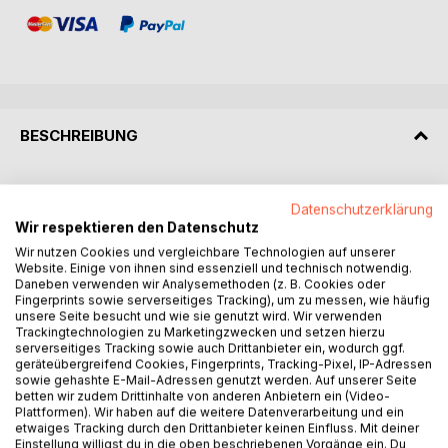
BESCHREIBUNG
Eine dunkle Bedrohung, viele Welten - und das Geheimnis
Datenschutzerklärung
eines Mädchens, das über das Schicksal aller entscheiden
Wir respektieren den Datenschutz
wird!
Wir nutzen Cookies und vergleichbare Technologien auf unserer
Website. Einige von ihnen sind essenziell und technisch notwendig.
Daneben verwenden wir Analysemethoden (z. B. Cookies oder
Wir schreiben den 1800. Beginn der Goldenen Zeit, zur 3.
Fingerprints sowie serverseitiges Tracking), um zu messen, wie häufig
unsere Seite besucht und wie sie genutzt wird. Wir verwenden
Sternengeneration in der Welt der vielen Himmel:
Trackingtechnologien zu Marketingzwecken und setzen hierzu
serverseitiges Tracking sowie auch Drittanbieter ein, wodurch ggf.
Wieder wird Tala von ihrem Feind aufgespürt. Sie flieht aus
geräteübergreifend Cookies, Fingerprints, Tracking-Pixel, IP-Adressen
Moas behaglicher Zwischenwelt nach Sphäria - in eine
sowie gehashte E-Mail-Adressen genutzt werden. Auf unserer Seite
betten wir zudem Drittinhalte von anderen Anbietern ein (Video-
Welt voller Wunder, Rätsel und Gefahren. Auf den
Plattformen). Wir haben auf die weitere Datenverarbeitung und ein
mächtigen Aststraßen der verbotenen Hohen Wälder trifft
etwaiges Tracking durch den Drittanbieter keinen Einfluss. Mit deiner
sie auf den ausgestoßenen Waldkrieger Arun, und
Einstellung willigst du in die oben beschriebenen Vorgänge ein. Du