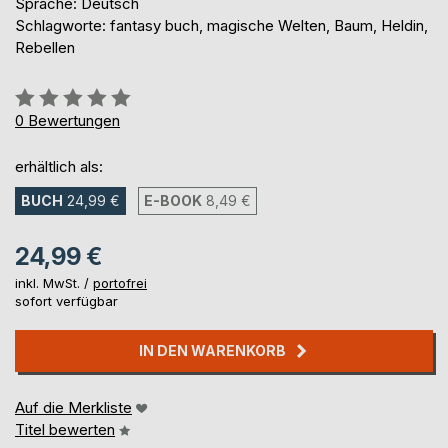
Sprache: Deutsch
Schlagworte: fantasy buch, magische Welten, Baum, Heldin,
Rebellen
Bewertung::
0%
0
Bewertungen
erhältlich als:
BUCH
24,99 €
E-BOOK
8,49 €
24,99 €
inkl. MwSt. /
portofrei
sofort verfügbar
IN DEN WARENKORB
Auf die Merkliste
Titel bewerten