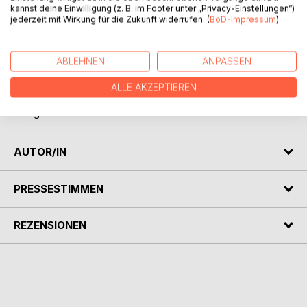
kannst deine Einwilligung (z. B. im Footer unter „Privacy-Einstellungen“)
gemeinsam folgen sie der Spur um ein sagenumwobenes
jederzeit mit Wirkung für die Zukunft widerrufen. (
BoD-Impressum
)
Amulett.
Doch kann Tala Arun wirklich trauen? Und wird sie ihre
ABLEHNEN
ANPASSEN
Freunde aus der Eiswelt wiederfinden?
ALLE AKZEPTIEREN
Der erste Teil des 2. Bandes der fantastischen Vielwelten-
Trilogie!
AUTOR/IN
PRESSESTIMMEN
REZENSIONEN