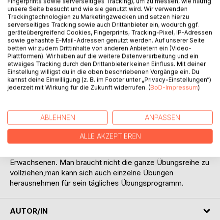
Fingerprints sowie serverseitiges Tracking), um zu messen, wie häufig
unsere Seite besucht und wie sie genutzt wird. Wir verwenden
Trackingtechnologien zu Marketingzwecken und setzen hierzu
serverseitiges Tracking sowie auch Drittanbieter ein, wodurch ggf.
BESCHREIBUNG
geräteübergreifend Cookies, Fingerprints, Tracking-Pixel, IP-Adressen
sowie gehashte E-Mail-Adressen genutzt werden. Auf unserer Seite
betten wir zudem Drittinhalte von anderen Anbietern ein (Video-
Plattformen). Wir haben auf die weitere Datenverarbeitung und ein
Über diese Übungsreihe
etwaiges Tracking durch den Drittanbieter keinen Einfluss. Mit deiner
Diese Übungsreihe hat ihren Ursprung in der Songdynastie.
Einstellung willigst du in die oben beschriebenen Vorgänge ein. Du
In der Umgebung des Tai Hu Sees wurden diese Übungen
kannst deine Einwilligung (z. B. im Footer unter „Privacy-Einstellungen“)
jederzeit mit Wirkung für die Zukunft widerrufen. (
BoD-Impressum
)
entwickelt und später modifiziert.
Die Energieaufnahme wird angeregt, die Muskulatur
gestärkt, die Beweglichkeit verbessert, die Durchblutung
ABLEHNEN
ANPASSEN
der inneren Organe und die Sauerstoffaufnahme werden
verstärkt. Die Imitation der Tierbewegungen und der
ALLE AKZEPTIEREN
Bewegungen eines Seebewohners regen die Phantasie
von Kindern an und sorgen auch für Heiterkeit bei
Erwachsenen. Man braucht nicht die ganze Übungsreihe zu
vollziehen,man kann sich auch einzelne Übungen
herausnehmen für sein tägliches Übungsprogramm.
AUTOR/IN