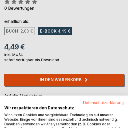
Bewertung::
0%
0
Bewertungen
erhältlich als:
BUCH
12,00 €
E-BOOK
4,49 €
4,49 €
inkl. MwSt.
sofort verfügbar als Download
IN DEN WARENKORB
Auf die Merkliste
Titel bewerten
Datenschutzerklärung
Wir respektieren den Datenschutz
Wir nutzen Cookies und vergleichbare Technologien auf unserer
Website. Einige von ihnen sind essenziell und technisch notwendig.
Daneben verwenden wir Analysemethoden (z. B. Cookies oder