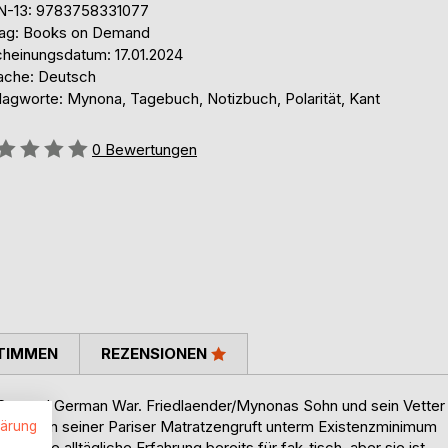
N-13: 9783758331077
lag: Books on Demand
cheinungsdatum: 17.01.2024
ache: Deutsch
lagworte: Mynona, Tagebuch, Notizbuch, Polarität, Kant
ertung::
0
Bewertungen
TIMMEN
REZENSIONEN
 Second German War. Friedlaender/Mynonas Sohn und sein Vetter
rniert. In seiner Pariser Matratzengruft unterm Existenzminimum
lärung
 hält die alltägliche Erfahrung bereits für fak-tisch, aber sie ist