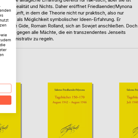
.
-schen Realität und Nichts. Daher eröffnet Friedlaender/Mynona
wenden
 Vernunft, in dem die Theorie nicht nur praktisch, also nur
es
faktisch, als Möglichkeit symbolischer Ideen-Erfahrung. Er
nutzt
tzen
e, André Gide, Romain Rolland, sich an Sowjet anschließen. Doch
onomie, gegen alle Mächte, die ein transzendentes Jenseits
owie
, administrativ zu regeln.
 zudem
 die
eter
nen
D