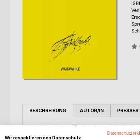
ISB
Ver
Ers
Spr
Sch
Bew
0%
BESCHREIBUNG
AUTOR/IN
PRESSES
September 1939 - Überfall auf Polen, Beginn des
Anselm Ruest werden in französischen Lagern inte
Datenschutzerk
Wir respektieren den Datenschutz
hausend, analysiert er unbeirrt den Kritizismus. Kant