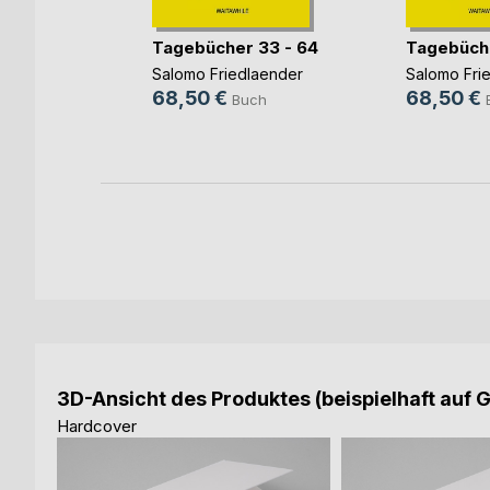
 II
Tagebücher 33 - 64
Tagebüch
laender
Salomo Friedlaender
Salomo Fri
68,50 €
68,50 €
ch
Buch
3D-Ansicht des Produktes (beispielhaft auf 
Hardcover