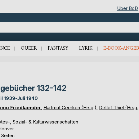
Über BoD
NCE
QUEER
FANTASY
LYRIK
E-BOOK-ANGEB
gebücher 132-142
il 1939-Juli 1940
omo Friedlaender
,
Hartmut Geerken (Hrsg.)
,
Detlef Thiel (Hrsg.
tes-, Sozial- & Kulturwissenschaften
dcover
 Seiten