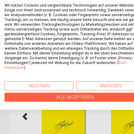
Wir nutzen Cookies und vergleichbare Technologien auf unserer Website
doch nur transzendentaler Schein, ein Drittes zwi
Einige von ihnen sind essenziell und technisch notwendig. Daneben ver
innerhalb der Grenzen der Immanenz ein System der
wir Analysemethoden (z. B. Cookies oder Fingerprints sowie serverseitig
ästhetisch-ethisch-religiös auftritt, sondern auch 
Tracking), um zu messen, wie häufig unsere Seite besucht und wie sie ge
wird. Wir verwenden Trackingtechnologien zu Marketingzwecken und se
beobachtet, wie gern pseudokultivierte Prominent
hierzu serverseitiges Tracking sowie auch Drittanbieter ein, wodurch ggf.
der Kampf geht gegen alle barbarokulturale Heter
geräteübergreifend Cookies, Fingerprints, Tracking-Pixel, IP-Adressen s
erzeugen, um es ideologisch, politisch, ökonomisch
gehashte E-Mail-Adressen genutzt werden. Auf unserer Seite betten wir
Drittinhalte von anderen Anbietern ein (Video-Plattformen). Wir haben auf
weitere Datenverarbeitung und ein etwaiges Tracking durch den Drittanbi
keinen Einfluss. Mit deiner Einstellung willigst du in die oben beschriebe
Vorgänge ein. Du kannst deine Einwilligung (z. B. im Footer unter „Privacy-
WEITERE TITEL BEI
Bo
Einstellungen“) jederzeit mit Wirkung für die Zukunft widerrufen. (
BoD-
Impressum
)
ABLEHNEN
ANPASSEN
ALLE AKZEPTIEREN