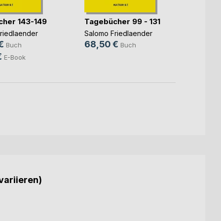
her 143-149
Tagebücher 99 - 131
Tageb
riedlaender
Salomo Friedlaender
Salomo
Hartmu
€
68,50 €
Buch
Buch
68,5
€
E-Book
variieren)