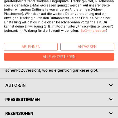
geräteübergreifend Cookies, Fingerprints, Tracking-Pixel, IP-Adressen
sowie gehashte E-Mail-Adressen genutzt werden. Auf unserer Seite
betten wir zudem Drittinhalte von anderen Anbietern ein (Video-
Plattformen). Wir haben auf die weitere Datenverarbeitung und ein
etwaiges Tracking durch den Drittanbieter keinen Einfluss. Mit deiner
Einstellung willigst du in die oben beschriebenen Vorgänge ein. Du
kannst deine Einwilligung (z. B. im Footer unter „Privacy-Einstellungen“)
BESCHREIBUNG
jederzeit mit Wirkung für die Zukunft widerrufen. (
BoD-Impressum
)
Die Autorin trifft in einer Psychiatrischen Ambulanz (PIA)
ABLEHNEN
ANPASSEN
den jungen Arzt Dr. Ludwig, der es mit ihr zusammen wagt,
nach 40 Jahren Lithiumtherapie das Lithium abzusetzen;
ALLE AKZEPTIEREN
eine unglaubliche Entwicklung setzt ein ...
Die wahre Geschichte in Tagebuchform berührt und
schenkt Zuversicht, wo es eigentlich gar keine gibt.
AUTOR/IN
PRESSESTIMMEN
REZENSIONEN