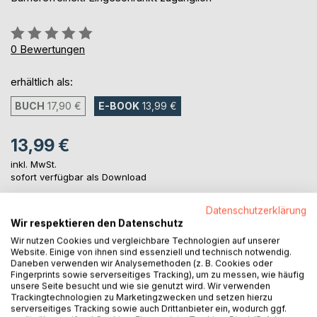
Bewertung::
0%
0
Bewertungen
erhältlich als:
BUCH
17,90 €
E-BOOK
13,99 €
13,99 €
inkl. MwSt.
sofort verfügbar als Download
Datenschutzerklärung
Wir respektieren den Datenschutz
IN DEN WARENKORB
Wir nutzen Cookies und vergleichbare Technologien auf unserer
Website. Einige von ihnen sind essenziell und technisch notwendig.
Daneben verwenden wir Analysemethoden (z. B. Cookies oder
Auf die Merkliste
Fingerprints sowie serverseitiges Tracking), um zu messen, wie häufig
Titel bewerten
unsere Seite besucht und wie sie genutzt wird. Wir verwenden
Trackingtechnologien zu Marketingzwecken und setzen hierzu
serverseitiges Tracking sowie auch Drittanbieter ein, wodurch ggf.