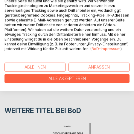
unsere Seite besucht und wie sie genutzt wird. Wir verwenden
Trackingtechnologien zu Marketingzwecken und setzen hierzu
serverseitiges Tracking sowie auch Drittanbieter ein, wodurch ggf.
Ein Tagebuch für 2020 in der GOLD EDITION. Für jeden Tag
geräteübergreifend Cookies, Fingerprints, Tracking-Pixel, IP-Adressen
sowie gehashte E-Mail-Adressen genutzt werden. Auf unserer Seite
gibt es eine Seite mit Goldfarbe-Umrandung.
betten wir zudem Drittinhalte von anderen Anbietern ein (Video-
Plattformen). Wir haben auf die weitere Datenverarbeitung und ein
etwaiges Tracking durch den Drittanbieter keinen Einfluss. Mit deiner
AUTOR/IN
Einstellung willigst du in die oben beschriebenen Vorgänge ein. Du
kannst deine Einwilligung (z. B. im Footer unter „Privacy-Einstellungen“)
jederzeit mit Wirkung für die Zukunft widerrufen. (
BoD-Impressum
)
PRESSESTIMMEN
ABLEHNEN
ANPASSEN
REZENSIONEN
ALLE AKZEPTIEREN
WEITERE TITEL BEI
BoD