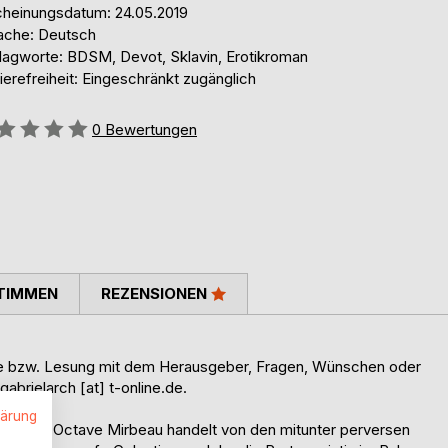
cheinungsdatum: 24.05.2019
ache: Deutsch
lagworte: BDSM, Devot, Sklavin, Erotikroman
ierefreiheit: Eingeschränkt zugänglich
ertung::
0
Bewertungen
TIMMEN
REZENSIONEN
nde bzw. Lesung mit dem Herausgeber, Fragen, Wünschen oder
brielarch [at] t-online.de.
lärung
" von Octave Mirbeau handelt von den mitunter perversen