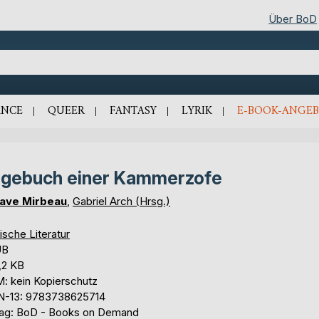
Über BoD
NCE
QUEER
FANTASY
LYRIK
E-BOOK-ANGEB
gebuch einer Kammerzofe
ave Mirbeau
,
Gabriel Arch (Hrsg.)
ische Literatur
UB
,2 KB
: kein Kopierschutz
N-13: 9783738625714
lag: BoD - Books on Demand