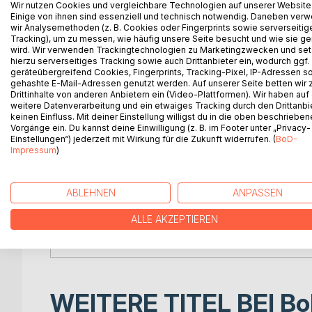
Erlebnissen (mit vereinzelten BDSM-Elementen) 
Wir nutzen Cookies und vergleichbare Technologien auf unserer Website
ihres Dienersdaseins bei mehreren Mitgliedern der
Einige von ihnen sind essenziell und technisch notwendig. Daneben ver
wir Analysemethoden (z. B. Cookies oder Fingerprints sowie serverseitig
Sie kritisiert offen die feine Gesellschaft der Fi
Tracking), um zu messen, wie häufig unsere Seite besucht und wie sie ge
Eskapaden mit ihren Herrschaften, demonstriert ihr 
wird. Wir verwenden Trackingtechnologien zu Marketingzwecken und se
Xavier: Ich hätte mich ihm unterworfen, wie ein Tie
hierzu serverseitiges Tracking sowie auch Drittanbieter ein, wodurch ggf.
geräteübergreifend Cookies, Fingerprints, Tracking-Pixel, IP-Adressen s
mit dem sadistischen Gärtner und mutmaßlichen Mö
gehashte E-Mail-Adressen genutzt werden. Auf unserer Seite betten wir
Er hat von meinen Gedanken Besitz genommen, sei
Drittinhalte von anderen Anbietern ein (Video-Plattformen). Wir haben auf
sich abwechselnd Verwirrung, Begeisterung oder A
weitere Datenverarbeitung und ein etwaiges Tracking durch den Drittanbi
keinen Einfluss. Mit deiner Einstellung willigst du in die oben beschriebe
zu sein oder auch nur mit ihm zu leben, bewußt. Ih
Vorgänge ein. Du kannst deine Einwilligung (z. B. im Footer unter „Privacy-
Vergangenheit wird er mich niemals aufklären. Aber
Einstellungen“) jederzeit mit Wirkung für die Zukunft widerrufen. (
BoD-
ist wie ein Taumel, der mich zu ihm zieht. Zum G
Impressum
)
Was will er von mir? Was glaubt er aus mir zu mac
seine Pläne gebrauchen? Oder als Spielzeug für s
Anteilen als Herr-Sklavin-Paar geprägt.
ABLEHNEN
ANPASSEN
ALLE AKZEPTIEREN
Dies ist die digitale Reproduktion der Originalausg
WEITERE TITEL BEI
Bo