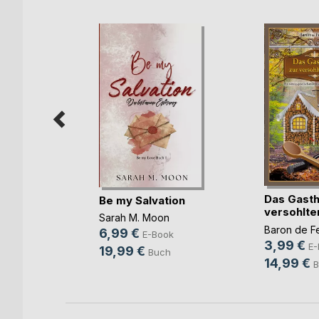
ermitteln
Das Gasth
Be my Salvation
,
Rodrigo
versohlte
Sarah M. Moon
Baron de F
ok
6,99 €
E-Book
3,99 €
E-
h
19,99 €
Buch
14,99 €
B