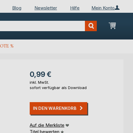
Blog
Newsletter
Hilfe
Mein Konto
Mein Wa
OTE %
0,99 €
inkl. MwSt.
sofort verfügbar als Download
IN DEN WARENKORB
Auf die Merkliste
Titel bewerten