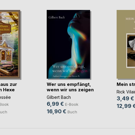
aus zur
Wer uns empfängt,
Mein st
n Hexe
wenn wir uns zeigen
Rick Vilai
essée
Gilbert Bach
3,49 €
6,99 €
Book
E-Book
12,99 
16,90 €
uch
Buch