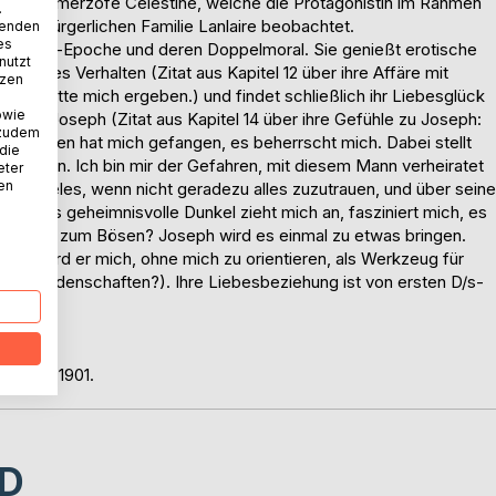
der Kammerzofe Celestine, welche die Protagonistin im Rahmen
.
 großbürgerlichen Familie Lanlaire beobachtet.
wenden
es
n de Siecle-Epoche und deren Doppelmoral. Sie genießt erotische
nutzt
devotes Verhalten (Zitat aus Kapitel 12 über ihre Affäre mit
tzen
r, ich hätte mich ergeben.) und findet schließlich ihr Liebesglück
owie
rder Joseph (Zitat aus Kapitel 14 über ihre Gefühle zu Joseph:
 zudem
n Wesen hat mich gefangen, es beherrscht mich. Dabei stellt
 die
ngst ein. Ich bin mir der Gefahren, mit diesem Mann verheiratet
eter
nen
m ist vieles, wenn nicht geradezu alles zuzutrauen, und über seine
 dieses geheimnisvolle Dunkel zieht mich an, fasziniert mich, es
uten oder zum Bösen? Joseph wird es einmal zu etwas bringen.
hen? Wird er mich, ohne mich zu orientieren, als Werkzeug für
eine Leidenschaften?). Ihre Liebesbeziehung ist von ersten D/s-
abe von 1901.
D