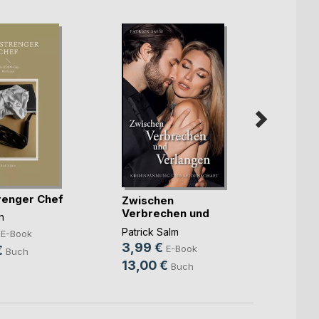
renger Chef
Zwischen
Geme
Verbrechen und
unans
n
Verlangen
Erotis
Patrick Salm
Sylvia
E-Book
3,99 €
9,99
€
E-Book
Buch
13,00 €
24,9
Buch