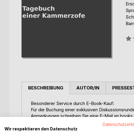
Ers
Spr
Sch
Barr
Bew
0%
BESCHREIBUNG
AUTOR/IN
PRESSES
Besonderer Service durch E-Book-Kauf:
Für die Buchung einer exklusiven Diskussionsru
Anmerkungen schreiben Sie eine E-Mail an books.ga
Datenschutzerk
Der erotische Roman "Tagebuch einer Kammerzofe
Wir respektieren den Datenschutz