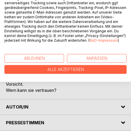
serverseitiges Tracking sowie auch Drittanbieter ein, wodurch ggf.
geräteübergreifend Cookies, Fingerprints, Tracking-Pixel, IP-Adressen
sowie gehashte E-Mail-Adressen genutzt werden. Auf unserer Seite
betten wir zudem Drittinhalte von anderen Anbietern ein (Video-
Plattformen). Wir haben auf die weitere Datenverarbeitung und ein
etwaiges Tracking durch den Drittanbieter keinen Einfluss. Mit deiner
BESCHREIBUNG
Einstellung willigst du in die oben beschriebenen Vorgänge ein. Du
kannst deine Einwilligung (z. B. im Footer unter „Privacy-Einstellungen“)
jederzeit mit Wirkung für die Zukunft widerrufen. (
BoD-Impressum
)
Eine gescheiterte Beziehung bringt sie zum Verzweifeln.
Annas Traum von einer eigenen kleinen Familie rückt in
ABLEHNEN
ANPASSEN
weite Ferne. Unvermutet tritt ein Mann in ihr Leben. Die
Begegnung verändert alles. Sie glaubt, die Liebe ihres
ALLE AKZEPTIEREN
Lebens gefunden zu haben. Doch schon bald bröckelt die
glänzende Fassade. Aus Fürsorge wird Kontrolle, aus Liebe
Vorsicht.
Wem kann sie vertrauen?
AUTOR/IN
PRESSESTIMMEN