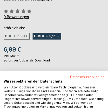
Bewertung::
0%
0
Bewertungen
erhältlich als:
BUCH
14,99 €
E-BOOK
6,99 €
6,99 €
inkl. MwSt.
sofort verfügbar als Download
Datenschutzerklärung
IN DEN WARENKORB
Wir respektieren den Datenschutz
Wir nutzen Cookies und vergleichbare Technologien auf unserer
Auf die Merkliste
Website. Einige von ihnen sind essenziell und technisch notwendig.
Daneben verwenden wir Analysemethoden (z. B. Cookies oder
Titel bewerten
Fingerprints sowie serverseitiges Tracking), um zu messen, wie häufig
unsere Seite besucht und wie sie genutzt wird. Wir verwenden
Trackingtechnologien zu Marketingzwecken und setzen hierzu