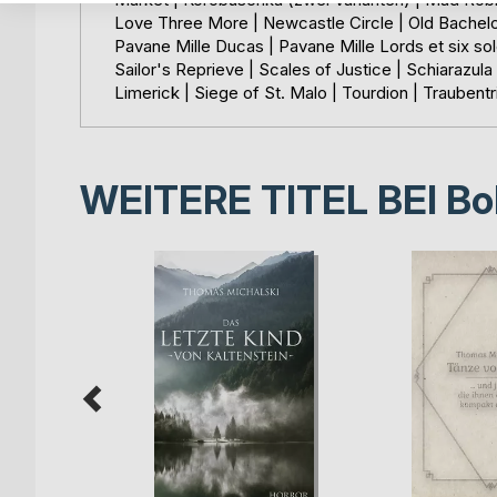
Love Three More | Newcastle Circle | Old Bachelor
Pavane Mille Ducas | Pavane Mille Lords et six sol
Sailor's Reprieve | Scales of Justice | Schiarazul
Limerick | Siege of St. Malo | Tourdion | Trauben
WEITERE TITEL BEI
Bo
m