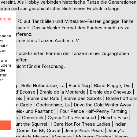
en vereint. Als Hobby verbinden historische Tänze die Generationen
ten und aus geschichtlicher Sicht einen Einblick in lange
lärung
rk. Über 75 auf Tanzbällen und Mittelalter-Festen gängige Tänze
ben und erläutert. Das schlanke Format des Buches macht es zu
.
lichen Referenz.
wenden
atio - Historisches Tanzen Aachen e.V.
es
nutzt
tzen
m Verein praktizierten Formen der Tänze in einer zugänglichen
Tanzschriften.
owie
 zudem
praxis, nicht für die Forschung.
 die
eter
nen
Spring | Belle Hollandaise, La | Black Nag | Blaue Flagge, Die |
 Branle d'Ecosse | Branle de la Montarde | Branle des Chevaux |
 des Pois | Branle des Rats | Branle des Sabots | Branle l'official
Circassian Circle | Cochinchine, La | Drive the Cold Winter Away |
 (als Kreis- und Paartanz ) | Four Pence Half-Penny Farthing |
Peascots | Grimstock | Gypsy Girl's Headscarf | Heart's Ease |
all | Hunt the Squirrel | I Care Not For These Ladies | Indian
a | Jenny Come Tie My Cravat | Jenny Pluck Pears | Jenny's
n | Maître de la Maison | Morisque | Mulberry Garden | Never