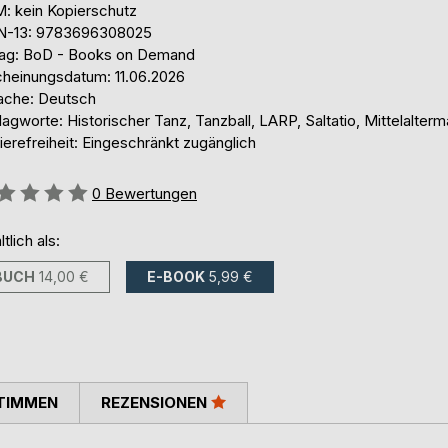
: kein Kopierschutz
N-13: 9783696308025
lag: BoD - Books on Demand
cheinungsdatum: 11.06.2026
ache: Deutsch
agworte: Historischer Tanz, Tanzball, LARP, Saltatio, Mittelalterm
ierefreiheit: Eingeschränkt zugänglich
ertung::
0
Bewertungen
ltlich als:
BUCH
14,00 €
E-BOOK
5,99 €
TIMMEN
REZENSIONEN