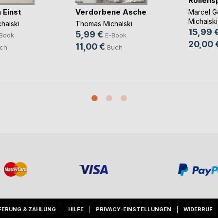
Rollensp
 Einst
Verdorbene Asche
Marcel G
Michalski
halski
Thomas Michalski
15,99 
5,99 €
Book
E-Book
20,00 
11,00 €
ch
Buch
FERUNG & ZAHLUNG
HILFE
PRIVACY-EINSTELLUNGEN
WIDERRUF