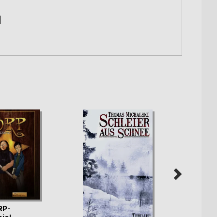
|
RP-