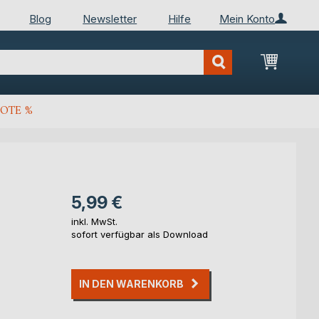
Blog
Newsletter
Hilfe
Mein Konto
Mein Wa
OTE %
5,99 €
inkl. MwSt.
sofort verfügbar als Download
IN DEN WARENKORB