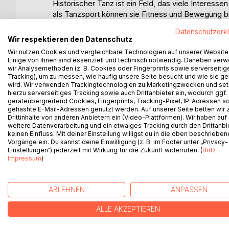
Historischer Tanz ist ein Feld, das viele Interess
als Tanzsport können sie Fitness und Bewegung bie
vergangene Zeiten ermöglichen.
Datenschutzerk
Dieses Buch ist in erster Linie ein Nachschlagewe
Wir respektieren den Datenschutz
werden hierin mit allen nötigen Figuren beschrie
Wir nutzen Cookies und vergleichbare Technologien auf unserer Website
einem ständigen Begleiter und einer stets zugäng
Einige von ihnen sind essenziell und technisch notwendig. Daneben ver
Erstellt wurde es in Zusammenarbeit mit dem Salt
wir Analysemethoden (z. B. Cookies oder Fingerprints sowie serverseitig
Tracking), um zu messen, wie häufig unsere Seite besucht und wie sie ge
wird. Wir verwenden Trackingtechnologien zu Marketingzwecken und se
Hinweis: Fokus der Beschreibungen liegt auf den i
hierzu serverseitiges Tracking sowie auch Drittanbieter ein, wodurch ggf.
Form, nicht auf exakter Reproduktion historischer 
geräteübergreifend Cookies, Fingerprints, Tracking-Pixel, IP-Adressen s
gehashte E-Mail-Adressen genutzt werden. Auf unserer Seite betten wir
Tänze von einst ist ein Buch für die Tanz- und Lehr
Drittinhalte von anderen Anbietern ein (Video-Plattformen). Wir haben auf
weitere Datenverarbeitung und ein etwaiges Tracking durch den Drittanbi
Tänze von einst enthält:
keinen Einfluss. Mit deiner Einstellung willigst du in die oben beschriebe
Vorgänge ein. Du kannst deine Einwilligung (z. B. im Footer unter „Privacy-
Allemande | Astonished Archaeologist, The | Beach 
Einstellungen“) jederzeit mit Wirkung für die Zukunft widerrufen. (
BoD-
Bobbing Joe | Branle Cassandra (zwei Varianten) |
Impressum
)
Branle des Lavandières | Branle des Maltes | Branle
| Candles in the Dark | Chapelloise | Childgrove | 
Duke of Kent's Waltz | Emperor of the Moon | Folia
ABLEHNEN
ANPASSEN
Gallopede (zwei Varianten) | Galoppa | Gathering 
Heptathlon Jig | Hey Boys Up Go We | Hole in the W
ALLE AKZEPTIEREN
Queen | In the Fields of Frost and Snow | Jamaic
Market | Korobuschka (zwei Varianten) | Mad Robi