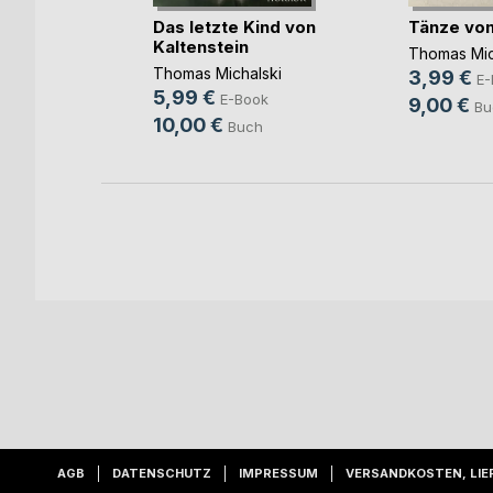
m
Das letzte Kind von
Tänze von
lski
,
Kaltenstein
n
, ...
Thomas Mic
Thomas Michalski
h
3,99 €
E-
5,99 €
E-Book
9,00 €
Bu
10,00 €
Buch
AGB
DATENSCHUTZ
IMPRESSUM
VERSANDKOSTEN, LIE