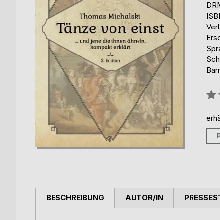
DRM
ISB
Ver
Ers
Spr
Schl
Barr
Bew
0%
erhä
BESCHREIBUNG
AUTOR/IN
PRESSES