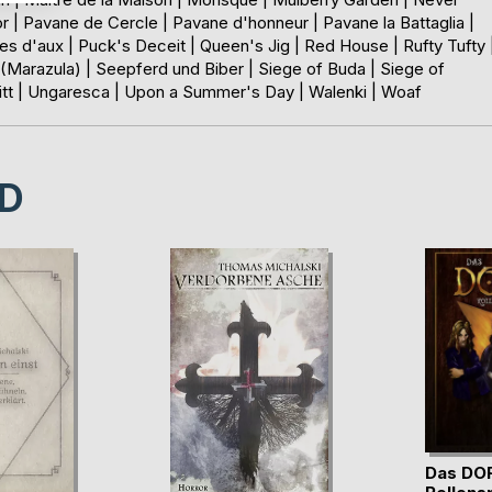
 | Pavane de Cercle | Pavane d'honneur | Pavane la Battaglia |
es d'aux | Puck's Deceit | Queen's Jig | Red House | Rufty Tufty 
a (Marazula) | Seepferd und Biber | Siege of Buda | Siege of
tritt | Ungaresca | Upon a Summer's Day | Walenki | Woaf
D
Das DO