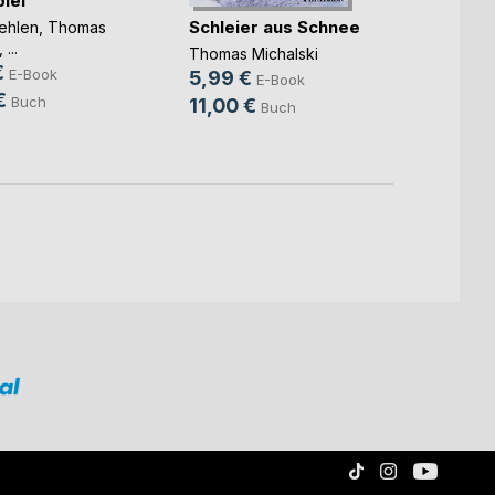
iel
Schleier aus Schnee
Verflu
ehlen
,
Thomas
, ...
Thomas Michalski
Thomas
€
E-Book
5,99 €
4,99
E-Book
€
Buch
11,00 €
8,95
Buch