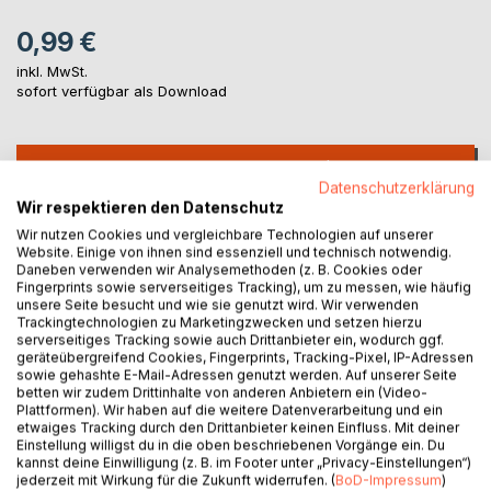
0,99 €
inkl. MwSt.
sofort verfügbar als Download
IN DEN WARENKORB
Datenschutzerklärung
Wir respektieren den Datenschutz
Auf die Merkliste
Wir nutzen Cookies und vergleichbare Technologien auf unserer
Titel bewerten
Website. Einige von ihnen sind essenziell und technisch notwendig.
Daneben verwenden wir Analysemethoden (z. B. Cookies oder
Fingerprints sowie serverseitiges Tracking), um zu messen, wie häufig
unsere Seite besucht und wie sie genutzt wird. Wir verwenden
Trackingtechnologien zu Marketingzwecken und setzen hierzu
serverseitiges Tracking sowie auch Drittanbieter ein, wodurch ggf.
geräteübergreifend Cookies, Fingerprints, Tracking-Pixel, IP-Adressen
sowie gehashte E-Mail-Adressen genutzt werden. Auf unserer Seite
betten wir zudem Drittinhalte von anderen Anbietern ein (Video-
Plattformen). Wir haben auf die weitere Datenverarbeitung und ein
BESCHREIBUNG
etwaiges Tracking durch den Drittanbieter keinen Einfluss. Mit deiner
Einstellung willigst du in die oben beschriebenen Vorgänge ein. Du
kannst deine Einwilligung (z. B. im Footer unter „Privacy-Einstellungen“)
jederzeit mit Wirkung für die Zukunft widerrufen. (
BoD-Impressum
)
Es wird beschrieben, welches Szenario ausgelöst werden