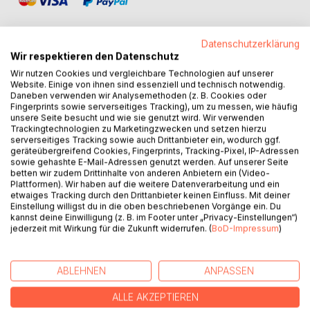
Datenschutzerklärung
Wir respektieren den Datenschutz
Wir nutzen Cookies und vergleichbare Technologien auf unserer
BESCHREIBUNG
Website. Einige von ihnen sind essenziell und technisch notwendig.
Daneben verwenden wir Analysemethoden (z. B. Cookies oder
Fingerprints sowie serverseitiges Tracking), um zu messen, wie häufig
Bewusstsein zeigt sich nach Überzeugung der meisten
unsere Seite besucht und wie sie genutzt wird. Wir verwenden
Trackingtechnologien zu Marketingzwecken und setzen hierzu
Wissenschaftler im Zusammenhang mit der im Gehirn
serverseitiges Tracking sowie auch Drittanbieter ein, wodurch ggf.
stattfindenden Informationsverarbeitung. Es ist keine aus
geräteübergreifend Cookies, Fingerprints, Tracking-Pixel, IP-Adressen
sich selbst heraus existierende Geistsubstanz, sondern ein
sowie gehashte E-Mail-Adressen genutzt werden. Auf unserer Seite
betten wir zudem Drittinhalte von anderen Anbietern ein (Video-
informationsverarbeitender Prozess.
Plattformen). Wir haben auf die weitere Datenverarbeitung und ein
Die Aufgabe des Bewusstseins ist es,
etwaiges Tracking durch den Drittanbieter keinen Einfluss. Mit deiner
Verhaltensalternativen zu finden und sich für ein Verhalten
Einstellung willigst du in die oben beschriebenen Vorgänge ein. Du
kannst deine Einwilligung (z. B. im Footer unter „Privacy-Einstellungen“)
zu entscheiden, das Bedürfnisse bestmöglich befriedigt.
jederzeit mit Wirkung für die Zukunft widerrufen. (
BoD-Impressum
)
In diesem Buch wird demonstriert, wie ein synthetisches
Bewusstsein, das einem natürlichen gleicht, erschaffen
werden kann. Eines der größten Rätsel unserer Welt, der
ABLEHNEN
ANPASSEN
Bewusstseinsprozess, wird hierdurch gelöst.
ALLE AKZEPTIEREN