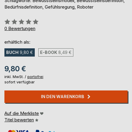
Schlagworte: Bewusstseinsmodell, Bewusstseinsdefinition,
Bedürfnisdefinition, Gefühlsregung, Roboter
Bewertung::
0%
0
Bewertungen
erhältlich als:
BUCH
9,80 €
E-BOOK
8,49 €
9,80 €
inkl. MwSt. /
portofrei
sofort verfügbar
IN DEN WARENKORB
Auf die Merkliste
Titel bewerten