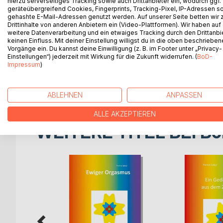
Eine spirituelle magische Anleitung in Wort und Bild
hierzu serverseitiges Tracking sowie auch Drittanbieter ein, wodurch ggf.
geräteübergreifend Cookies, Fingerprints, Tracking-Pixel, IP-Adressen s
Selbstheilung.
gehashte E-Mail-Adressen genutzt werden. Auf unserer Seite betten wir
Meine Erfahrungen als selbsternannter Zauberer 
Drittinhalte von anderen Anbietern ein (Video-Plattformen). Wir haben auf
Erkrankung.
weitere Datenverarbeitung und ein etwaiges Tracking durch den Drittanbi
keinen Einfluss. Mit deiner Einstellung willigst du in die oben beschriebe
Es sind absurde aber sehr effektive Ideen, die ein
Vorgänge ein. Du kannst deine Einwilligung (z. B. im Footer unter „Privacy-
beschreiben und deuten.
Einstellungen“) jederzeit mit Wirkung für die Zukunft widerrufen. (
BoD-
Es mutet alles kindlich und verspielt an, es findet
Impressum
)
Es stellt das technisch-materialistische Denken au
unverzichtbar mit in den Alltag einzubeziehen.
ABLEHNEN
ANPASSEN
ALLE AKZEPTIEREN
WEITERE TITEL BEI
Bo