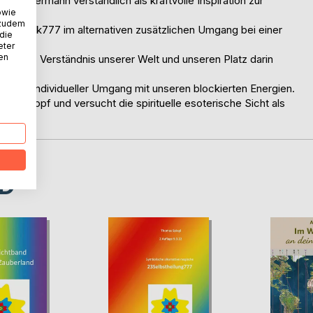
 für jedermann verständlich als kraftvolle Inspiration zur
owie
 zudem
23Momek777 im alternativen zusätzlichen Umgang bei einer
 die
eter
nen
 tieferes Verständnis unserer Welt und unseren Platz darin
 sich ein individueller Umgang mit unseren blockierten Energien.
f den Kopf und versucht die spirituelle esoterische Sicht als
D