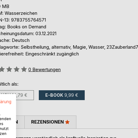
9 MB
: Wasserzeichen
N-13: 9783755764571
lag: Books on Demand
cheinungsdatum: 03.12.2021
ache: Deutsch
lagworte: Selbstheilung, alternativ, Magie, Wasser, 23Zauberland
ierefreiheit: Eingeschränkt zugänglich
ertung::
0
Bewertungen
ltlich als:
BUCH
14,79 €
E-BOOK
9,99 €
lärung
.
wenden
TIMMEN
REZENSIONEN
es
nutzt
tzen