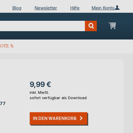
Blog
Newsletter
Hilfe
Mein Konto
Mein Wa
OTE %
9,99 €
inkl. MwSt.
sofort verfügbar als Download
777
IN DEN WARENKORB