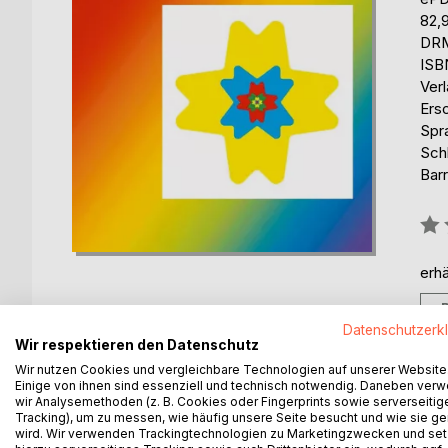
82,
DRM
ISB
Ver
Ers
Spr
Sch
Barr
Bew
0%
erhä
Datenschutzerk
Wir respektieren den Datenschutz
Wir nutzen Cookies und vergleichbare Technologien auf unserer Website
Einige von ihnen sind essenziell und technisch notwendig. Daneben ver
BESCHREIBUNG
AUTOR/IN
PRESSES
wir Analysemethoden (z. B. Cookies oder Fingerprints sowie serverseitig
Tracking), um zu messen, wie häufig unsere Seite besucht und wie sie ge
wird. Wir verwenden Trackingtechnologien zu Marketingzwecken und se