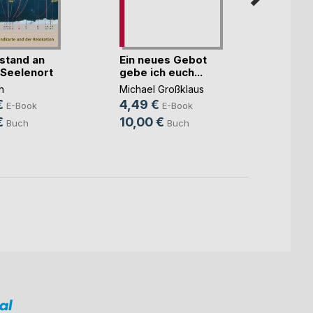
stand an
Ein neues Gebot
Unsic
Seelenort
gebe ich euch...
Netz
h
Michael Großklaus
Mari M
€
4,49 €
11,99
E-Book
E-Book
€
10,00 €
18,5
Buch
Buch