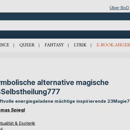
Über BoD
NCE
QUEER
FANTASY
LYRIK
E-BOOK-ANGEB
mbolische alternative magische
Selbstheilung777
ftvolle energiegeladene mächtige inspirierende 23Magie
mas Spiegl
itualität & Esoterik
DF