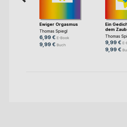
er
Ewiger Orgasmus
Ein Gedic
he
dem Zaub
Thomas Spiegl
ger
Thomas Spi
6,99 €
E-Book
9,99 €
ook
E-
9,99 €
Buch
9,99 €
ch
Bu