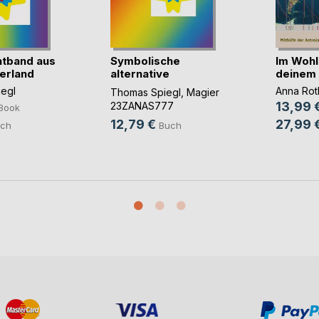
htband aus
Symbolische
Im Wohl
erland
alternative
deinem 
magische 2(...)
egl
Anna Rot
Thomas Spiegl
,
Magier
13,99 
23ZANAS777
Book
23Liebe777
, ...
12,79 €
27,99 
ch
Buch