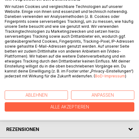
Wir nutzen Cookies und vergleichbare Technologien auf unserer
Website. Einige von ihnen sind essenziell und technisch notwendig.
BESCHREIBUNG
Daneben verwenden wir Analysemethoden (z. B. Cookies oder
Fingerprints sowie serverseitiges Tracking), um zu messen, wie häufig
unsere Seite besucht und wie sie genutzt wird. Wir verwenden
Trackingtechnologien zu Marketingzwecken und setzen hierzu
In diesem Buch sind alle wichtigen Symbole enthalten, die
serverseitiges Tracking sowie auch Drittanbieter ein, wodurch ggf.
einem täglich bei der Arbeit begegnen. Manch einer hat
geräteübergreifend Cookies, Fingerprints, Tracking-Pixel, IP-Adressen
sich bestimmt schon mal gefragt, was das für ein
sowie gehashte E-Mail-Adressen genutzt werden. Auf unserer Seite
betten wir zudem Drittinhalte von anderen Anbietern ein (Video-
komisches Symbol ist.
Plattformen). Wir haben auf die weitere Datenverarbeitung und ein
In diesem Buch gibt es die Antwort.
etwaiges Tracking durch den Drittanbieter keinen Einfluss. Mit deiner
Ich habe mich gründlich mit den Symbolen im
Einstellung willigst du in die oben beschriebenen Vorgänge ein. Du
kannst deine Einwilligung (z. B. im Footer unter „Privacy-Einstellungen“)
Sicherheitsbereich befasst und fast alle, zumindest die
jederzeit mit Wirkung für die Zukunft widerrufen. (
BoD-Impressum
)
wichtigsten hier in diesem Buch aufgeführt.
ABLEHNEN
ANPASSEN
AUTOR/IN
ALLE AKZEPTIEREN
PRESSESTIMMEN
REZENSIONEN