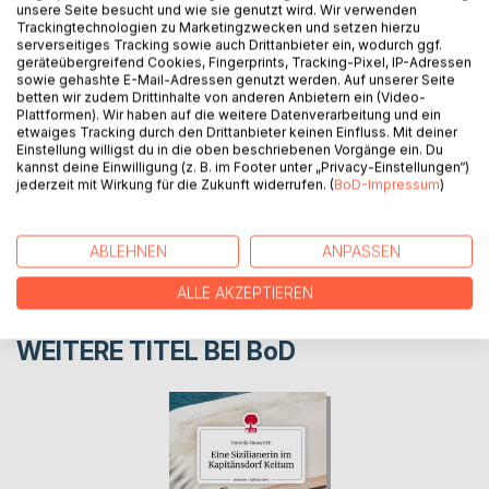
unsere Seite besucht und wie sie genutzt wird. Wir verwenden
Eine Sylt-Geschichte. Teil VI
Trackingtechnologien zu Marketingzwecken und setzen hierzu
serverseitiges Tracking sowie auch Drittanbieter ein, wodurch ggf.
geräteübergreifend Cookies, Fingerprints, Tracking-Pixel, IP-Adressen
sowie gehashte E-Mail-Adressen genutzt werden. Auf unserer Seite
AUTOR/IN
betten wir zudem Drittinhalte von anderen Anbietern ein (Video-
Plattformen). Wir haben auf die weitere Datenverarbeitung und ein
etwaiges Tracking durch den Drittanbieter keinen Einfluss. Mit deiner
PRESSESTIMMEN
Einstellung willigst du in die oben beschriebenen Vorgänge ein. Du
kannst deine Einwilligung (z. B. im Footer unter „Privacy-Einstellungen“)
jederzeit mit Wirkung für die Zukunft widerrufen. (
BoD-Impressum
)
REZENSIONEN
ABLEHNEN
ANPASSEN
ALLE AKZEPTIEREN
WEITERE TITEL BEI
BoD