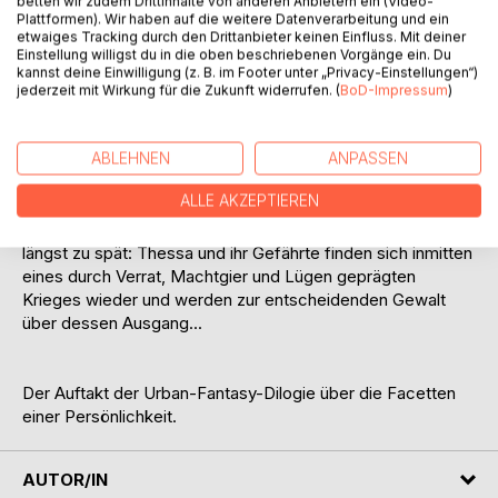
betten wir zudem Drittinhalte von anderen Anbietern ein (Video-
Diese Vorstellung wird für Thessa zur Realität, denn sie ist
Plattformen). Wir haben auf die weitere Datenverarbeitung und ein
etwaiges Tracking durch den Drittanbieter keinen Einfluss. Mit deiner
eine Sykar. Sie hat die seltene Gabe, in jede der fünf
Einstellung willigst du in die oben beschriebenen Vorgänge ein. Du
Parallelwelten springen zu können und dabei jeweils eine
kannst deine Einwilligung (z. B. im Footer unter „Privacy-Einstellungen“)
neue Identität anzunehmen. Doch nicht alles ist so
jederzeit mit Wirkung für die Zukunft widerrufen. (
BoD-Impressum
)
zauberhaft, wie es zunächst scheint, denn den Sykar droht
große Gefahr. Thessa wird in eine riskante Mission
verwickelt, ohne die genauen Hintergründe der Aufgabe zu
ABLEHNEN
ANPASSEN
kennen. Nicht einmal der erfahrene Partner, der ihr zur
ALLE AKZEPTIEREN
Seite steht, kann sie vor der Bedrohung in den Welten
schützen. Als sie der Wahrheit auf die Spur kommt, ist es
längst zu spät: Thessa und ihr Gefährte finden sich inmitten
eines durch Verrat, Machtgier und Lügen geprägten
Krieges wieder und werden zur entscheidenden Gewalt
über dessen Ausgang...
Der Auftakt der Urban-Fantasy-Dilogie über die Facetten
einer Persönlichkeit.
AUTOR/IN