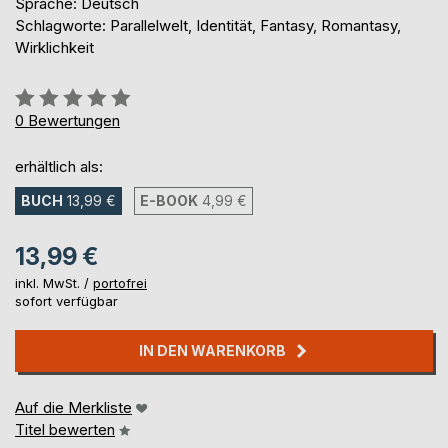
Sprache: Deutsch
Schlagworte: Parallelwelt, Identität, Fantasy, Romantasy,
Wirklichkeit
Bewertung::
0%
0
Bewertungen
erhältlich als:
BUCH
13,99 €
E-BOOK
4,99 €
13,99 €
inkl. MwSt. /
portofrei
sofort verfügbar
IN DEN WARENKORB
Auf die Merkliste
Titel bewerten