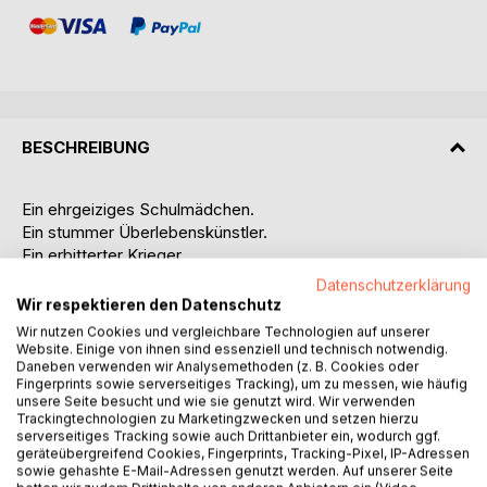
BESCHREIBUNG
Ein ehrgeiziges Schulmädchen.
Ein stummer Überlebenskünstler.
Ein erbitterter Krieger.
Eine allmächtige Schöpferin.
Datenschutzerklärung
Eine zarte Prinzessin.
Wir respektieren den Datenschutz
Wir nutzen Cookies und vergleichbare Technologien auf unserer
Sie alle haben etwas gemeinsam: ihre Seele.
Website. Einige von ihnen sind essenziell und technisch notwendig.
Daneben verwenden wir Analysemethoden (z. B. Cookies oder
Fingerprints sowie serverseitiges Tracking), um zu messen, wie häufig
unsere Seite besucht und wie sie genutzt wird. Wir verwenden
Hast du dir schon einmal vorgestellt, wie es wäre, wenn es
Trackingtechnologien zu Marketingzwecken und setzen hierzu
andere Welten gäbe?
serverseitiges Tracking sowie auch Drittanbieter ein, wodurch ggf.
geräteübergreifend Cookies, Fingerprints, Tracking-Pixel, IP-Adressen
Wenn es andere Möglichkeiten gäbe, du zu sein?
sowie gehashte E-Mail-Adressen genutzt werden. Auf unserer Seite