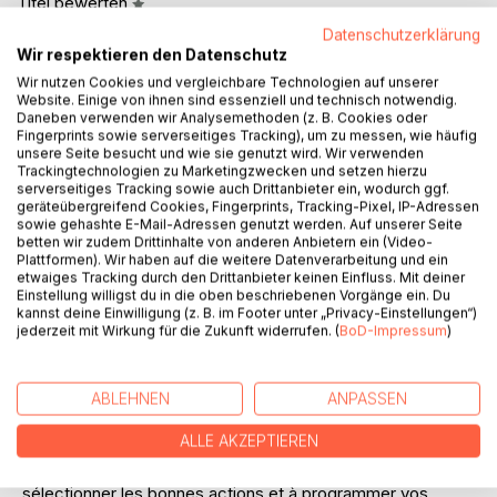
Titel bewerten
Datenschutzerklärung
Wir respektieren den Datenschutz
Wir nutzen Cookies und vergleichbare Technologien auf unserer
Website. Einige von ihnen sind essenziell und technisch notwendig.
Daneben verwenden wir Analysemethoden (z. B. Cookies oder
Fingerprints sowie serverseitiges Tracking), um zu messen, wie häufig
unsere Seite besucht und wie sie genutzt wird. Wir verwenden
Trackingtechnologien zu Marketingzwecken und setzen hierzu
BESCHREIBUNG
serverseitiges Tracking sowie auch Drittanbieter ein, wodurch ggf.
geräteübergreifend Cookies, Fingerprints, Tracking-Pixel, IP-Adressen
sowie gehashte E-Mail-Adressen genutzt werden. Auf unserer Seite
Découvrez les secrets du swing trading et naviguez sur
betten wir zudem Drittinhalte von anderen Anbietern ein (Video-
votre chemin vers la liberté financière, même en ne
Plattformen). Wir haben auf die weitere Datenverarbeitung und ein
etwaiges Tracking durch den Drittanbieter keinen Einfluss. Mit deiner
consacrant que quelques heures par semaine. "Swing
Einstellung willigst du in die oben beschriebenen Vorgänge ein. Du
Trading pour débutants : votre guide vers la liberté
kannst deine Einwilligung (z. B. im Footer unter „Privacy-Einstellungen“)
financière" est votre guide complet, spécialement conçu
jederzeit mit Wirkung für die Zukunft widerrufen. (
BoD-Impressum
)
pour les débutants, pour découvrir et maîtriser le monde
fascinant du swing trading.
Dans ce livre, nous dévoilons pas à pas les mystères du
ABLEHNEN
ANPASSEN
swing trading et vous fournissons les outils dont vous avez
ALLE AKZEPTIEREN
besoin pour réussir sur les marchés financiers dynamiques.
Vous apprendrez à identifier les tendances du marché, à
sélectionner les bonnes actions et à programmer vos