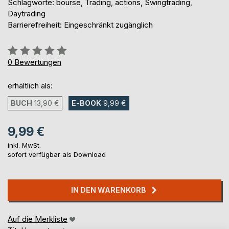
Schlagworte: bourse, Trading, actions, Swingtrading,
Daytrading
Barrierefreiheit: Eingeschränkt zugänglich
Bewertung::
0%
0
Bewertungen
erhältlich als:
BUCH
13,90 €
E-BOOK
9,99 €
9,99 €
inkl. MwSt.
sofort verfügbar als Download
IN DEN WARENKORB
Auf die Merkliste