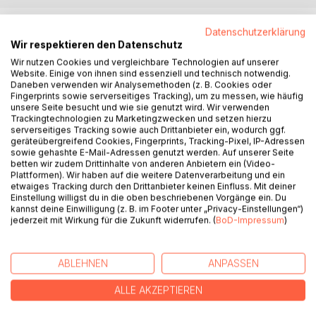
BESCHREIBUNG
Datenschutzerklärung
Wir respektieren den Datenschutz
Wir nutzen Cookies und vergleichbare Technologien auf unserer
Ovo nije obicna knjiga, vec put ka mentalnoj jasnoci i
Website. Einige von ihnen sind essenziell und technisch notwendig.
svesnom upravljanju umom.
Daneben verwenden wir Analysemethoden (z. B. Cookies oder
Sveto trojstvo XXI veka, Mentalna inteligencija objedinjuje
Fingerprints sowie serverseitiges Tracking), um zu messen, wie häufig
unsere Seite besucht und wie sie genutzt wird. Wir verwenden
znanja iz neuropsihologije, NLPa, hipnoze i licnog razvoja u
Trackingtechnologien zu Marketingzwecken und setzen hierzu
praktican vodic za razumevanje sopstvenog uma i kreiranje
serverseitiges Tracking sowie auch Drittanbieter ein, wodurch ggf.
zivota po sopstvenim pravilima. Kroz teme o mozdanim
geräteübergreifend Cookies, Fingerprints, Tracking-Pixel, IP-Adressen
sowie gehashte E-Mail-Adressen genutzt werden. Auf unserer Seite
talasima, hipnozi i stanju transa, ova knjiga otkriva kako
betten wir zudem Drittinhalte von anderen Anbietern ein (Video-
funkcionira ljudski um i na koji nacin se moze svesno
Plattformen). Wir haben auf die weitere Datenverarbeitung und ein
programirati za uspeh.
etwaiges Tracking durch den Drittanbieter keinen Einfluss. Mit deiner
Einstellung willigst du in die oben beschriebenen Vorgänge ein. Du
Objasnjava principe NLPa, energetski raport, feedback,
kannst deine Einwilligung (z. B. im Footer unter „Privacy-Einstellungen“)
uverenja, vrednosti, ciljeve, vremensku liniju, meta
jederzeit mit Wirkung für die Zukunft widerrufen. (
BoD-Impressum
)
programe i modelovanje od najboljih, kako bi citalac razvio
vestine mentalne fleksibilnosti, fokusa i licne moci. Ova
knjiga je inspirativni saputnik za sve one koji ne zele samo
ABLEHNEN
ANPASSEN
da misle, vec da ovladaju svojim mislima, probude
unutrasnji potencijal i postanu svesni kreatori svog zivota.
ALLE AKZEPTIEREN