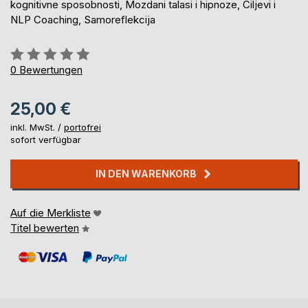
kognitivne sposobnosti, Mozdani talasi i hipnoze, Ciljevi i
NLP Coaching, Samoreflekcija
Bewertung::
0%
0
Bewertungen
25,00 €
inkl. MwSt. /
portofrei
sofort verfügbar
IN DEN WARENKORB
Auf die Merkliste
Titel bewerten