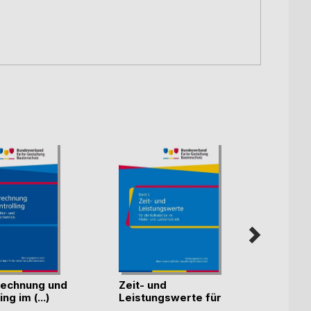
echnung und
Zeit- und
Künst
ng im (...)
Leistungswerte für
Intell
die K(...)