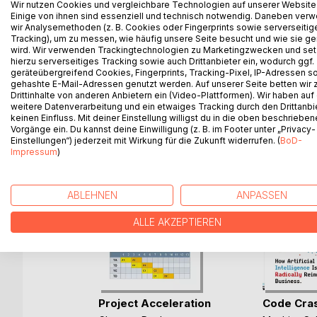
Wir nutzen Cookies und vergleichbare Technologien auf unserer Website
explains the social, ecological and subsequently p
Einige von ihnen sind essenziell und technisch notwendig. Daneben ver
wir Analysemethoden (z. B. Cookies oder Fingerprints sowie serverseitig
applied to the real-life example of the Chinese 
Tracking), um zu messen, wie häufig unsere Seite besucht und wie sie ge
conclusions and explain why prosperity can be sus
wird. Wir verwenden Trackingtechnologien zu Marketingzwecken und se
hierzu serverseitiges Tracking sowie auch Drittanbieter ein, wodurch ggf.
geräteübergreifend Cookies, Fingerprints, Tracking-Pixel, IP-Adressen s
gehashte E-Mail-Adressen genutzt werden. Auf unserer Seite betten wir
Drittinhalte von anderen Anbietern ein (Video-Plattformen). Wir haben auf
WEITERE TITEL BEI
Bo
weitere Datenverarbeitung und ein etwaiges Tracking durch den Drittanbi
keinen Einfluss. Mit deiner Einstellung willigst du in die oben beschriebe
Vorgänge ein. Du kannst deine Einwilligung (z. B. im Footer unter „Privacy-
Einstellungen“) jederzeit mit Wirkung für die Zukunft widerrufen. (
BoD-
Impressum
)
ABLEHNEN
ANPASSEN
ALLE AKZEPTIEREN
rbereitung
Project Acceleration
Code Cra
(...)