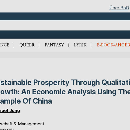
Über BoD
NCE
QUEER
FANTASY
LYRIK
E-BOOK-ANGEB
stainable Prosperity Through Qualitat
owth: An Economic Analysis Using Th
ample Of China
uel Jung
tschaft & Management