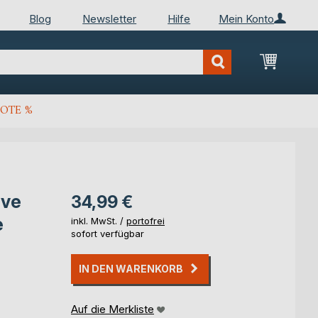
Blog
Newsletter
Hilfe
Mein Konto
Mein Wa
OTE %
ive
34,99 €
e
inkl. MwSt. /
portofrei
sofort verfügbar
IN DEN WARENKORB
Auf die Merkliste