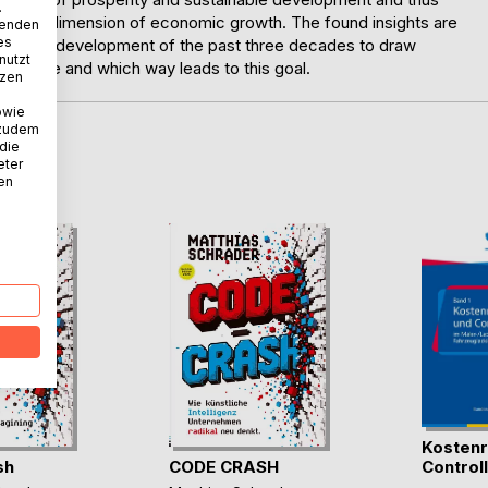
.
olitical dimension of economic growth. The found insights are
wenden
es
economic development of the past three decades to draw
nutzt
tainable and which way leads to this goal.
tzen
owie
 zudem
 die
D
eter
nen
Kostenr
sh
CODE CRASH
Controlli