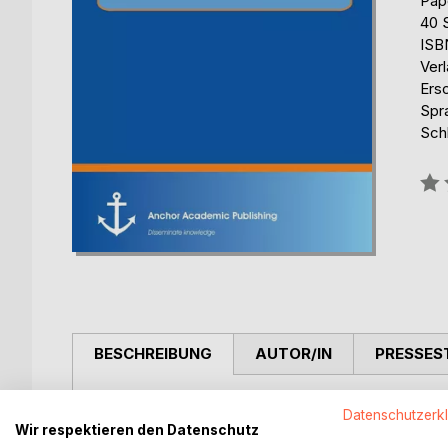
Pap
40 
ISB
Ver
Ers
Spr
Sch
Bew
0%
BESCHREIBUNG
AUTOR/IN
PRESSES
Shall we produce more or smarter? This study with 
Datenschutzerk
Economic Analysis Using The Example Of China ` 
Wir respektieren den Datenschutz
it leads to sustainable prosperity. It propounds t