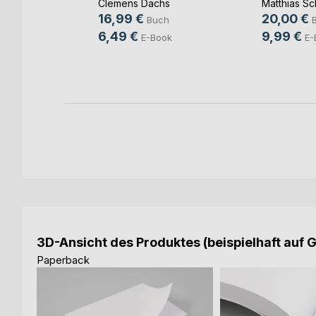
Clemens Dachs
Matthias Sc
ut
16,99 €
20,00 €
Buch
ch
6,49 €
9,99 €
E-Book
E-
ook
3D-Ansicht des Produktes (beispielhaft auf 
Paperback