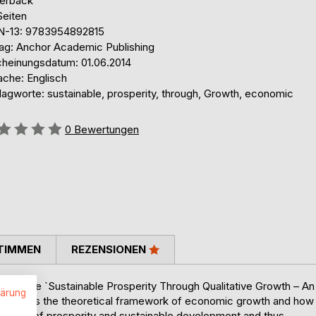
erback
Seiten
N-13: 9783954892815
lag: Anchor Academic Publishing
cheinungsdatum: 01.06.2014
ache: Englisch
lagworte: sustainable, prosperity, through, Growth, economic
ertung::
0
Bewertungen
TIMMEN
REZENSIONEN
the title `Sustainable Prosperity Through Qualitative Growth – An
lärung
analyzes the theoretical framework of economic growth and how
he notion of prosperity and sustainable development and thus