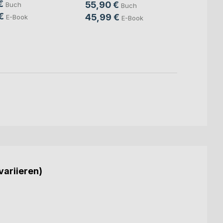
€
55,90 €
Buch
Buch
Mitte
Sven S
€
45,99 €
E-Book
E-Book
24,9
18,9
variieren)