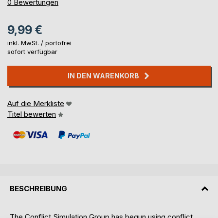
0%
0
Bewertungen
9,99 €
inkl. MwSt. /
portofrei
sofort verfügbar
IN DEN WARENKORB
Auf die Merkliste
Titel bewerten
BESCHREIBUNG
The Conflict Simulation Group has begun using conflict