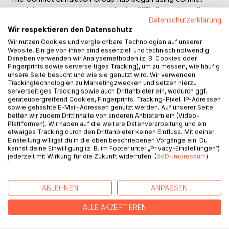
simulations as an educational tool in 2011. Since then, the
group has developed a number of rule sets addressing
Datenschutzerklärung
Wir respektieren den Datenschutz
various topics, and conducted research on the history of
conflict simulations in military training. "Sussex Sorrows" is
Wir nutzen Cookies und vergleichbare Technologien auf unserer
Website. Einige von ihnen sind essenziell und technisch notwendig.
a facilitator-based, operational wargame covering a
Daneben verwenden wir Analysemethoden (z. B. Cookies oder
fictional French invasion of southern England in the 1880s.
Fingerprints sowie serverseitiges Tracking), um zu messen, wie häufig
The rule set presented here is an adaptation of a
unsere Seite besucht und wie sie genutzt wird. Wir verwenden
Trackingtechnologien zu Marketingzwecken und setzen hierzu
Kriegsspiel published in the 19th c. by Prussian officer
serverseitiges Tracking sowie auch Drittanbieter ein, wodurch ggf.
Jakob Meckel. Optimized for simulating operations at
geräteübergreifend Cookies, Fingerprints, Tracking-Pixel, IP-Adressen
division to army corps levels, it includes elements such as
sowie gehashte E-Mail-Adressen genutzt werden. Auf unserer Seite
betten wir zudem Drittinhalte von anderen Anbietern ein (Video-
logistics, casualty management and civil-military
Plattformen). Wir haben auf die weitere Datenverarbeitung und ein
interaction. "Sussex Sorrows" has been used by the
etwaiges Tracking durch den Drittanbieter keinen Einfluss. Mit deiner
authors for several years with groups of up to 40
Einstellung willigst du in die oben beschriebenen Vorgänge ein. Du
participants and is publishd here with the supplemnts
kannst deine Einwilligung (z. B. im Footer unter „Privacy-Einstellungen“)
jederzeit mit Wirkung für die Zukunft widerrufen. (
BoD-Impressum
)
"Doom of Eastbourne" for urban warfare scenarios, and
"useful Idiots and Insufferable Geniuses", a set of rules for
simulating subordinate commandrs in facilitator-based
ABLEHNEN
ANPASSEN
wargames.
ALLE AKZEPTIEREN
AUTOR/IN