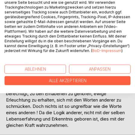
unsere Seite besucht und wie sie genutzt wird. Wir verwenden
Trackingtechnologien zu Marketingzwecken und setzen hierzu
serverseitiges Tracking sowie auch Drittanbieter ein, wodurch ggf.
geräteübergreifend Cookies, Fingerprints, Tracking-Pixel, IP-Adressen
sowie gehashte E-Mail-Adressen genutzt werden. Auf unserer Seite
BESCHREIBUNG
betten wir zudem Drittinhalte von anderen Anbietern ein (Video-
Plattformen). Wir haben auf die weitere Datenverarbeitung und ein
etwaiges Tracking durch den Drittanbieter keinen Einfluss. Mit deiner
Einstellung willigst du in die oben beschriebenen Vorgänge ein. Du
EMANZIPATION ! Im Wesentlichen laden uns Lehren dazu
kannst deine Einwilligung (z. B. im Footer unter „Privacy-Einstellungen“)
ein, unsere Wahrnehmungen genau zu betrachten, unsere
jederzeit mit Wirkung für die Zukunft widerrufen. (
BoD-Impressum
)
Annahmen zu hinterfragen und Argumente zu nutzen, um
tiefere Wahrheiten aufzudecken. Sein Vermächtnis ist ein
Beweis für die Kraft der Klarheit und Einsicht auf der Suche
ABLEHNEN
ANPASSEN
nach einem Verständnis für die Natur der Realität. Meiner
Ansicht nach benutzen reiche Menschen, die Erkenntnis
ALLE AKZEPTIEREN
alter Poeten und Weisen, als Essenz, dass sie dazu
berechtigt, zu den Erhabenen zu gehören, ewige
Erleuchtung zu erhalten, sich mit den Worten anderer zu
schmücken. Doch nichts ist so ungreifbar wie die Worte
eines anderen ! Da die Logik anderer, nicht mit der selben
Lebenserfahrung und Erkenntnis geboren ist, dies mit der
gleichen Kraft wahrzunehmen.