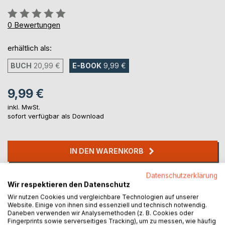
Bewertung::
0%
0
Bewertungen
erhältlich als:
BUCH
20,99 €
E-BOOK
9,99 €
9,99 €
inkl. MwSt.
sofort verfügbar als Download
IN DEN WARENKORB
Datenschutzerklärung
Auf die Merkliste
Wir respektieren den Datenschutz
Titel bewerten
Wir nutzen Cookies und vergleichbare Technologien auf unserer
Website. Einige von ihnen sind essenziell und technisch notwendig.
Daneben verwenden wir Analysemethoden (z. B. Cookies oder
Fingerprints sowie serverseitiges Tracking), um zu messen, wie häufig