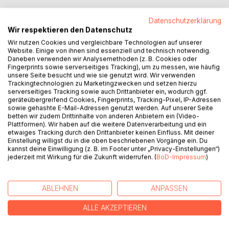
Datenschutzerklärung
Alles ist anders als zu Hause, wenn die drei Jungs Sam, Mo
Wir respektieren den Datenschutz
und Li ihre Ferien bei Oma Susa verbringen. Denn Susa ist
Wir nutzen Cookies und vergleichbare Technologien auf unserer
nicht irgendeine Oma, sondern eine Waldfee. Sie lebt im
Website. Einige von ihnen sind essenziell und technisch notwendig.
Elfenwald am Falkenfelsen, wo Geheimnisse, magische
Daneben verwenden wir Analysemethoden (z. B. Cookies oder
Kristalle und das geheimnisvolle Wasser Enya auf die
Fingerprints sowie serverseitiges Tracking), um zu messen, wie häufig
unsere Seite besucht und wie sie genutzt wird. Wir verwenden
Brüder warten.
Trackingtechnologien zu Marketingzwecken und setzen hierzu
Doch der böse Kobold Zoriath lässt nichts unversucht, um
serverseitiges Tracking sowie auch Drittanbieter ein, wodurch ggf.
Susa und den Jungs zu schaden. Nur die tiefe
geräteübergreifend Cookies, Fingerprints, Tracking-Pixel, IP-Adressen
sowie gehashte E-Mail-Adressen genutzt werden. Auf unserer Seite
Verbundenheit der Freunde, Wichtel, Elfen und Tiere im
betten wir zudem Drittinhalte von anderen Anbietern ein (Video-
Wald kann dann noch helfen. Denn Freundschaft, Mut,
Plattformen). Wir haben auf die weitere Datenverarbeitung und ein
Vertrauen und Liebe sind immer stärker... oder nicht?
etwaiges Tracking durch den Drittanbieter keinen Einfluss. Mit deiner
Einstellung willigst du in die oben beschriebenen Vorgänge ein. Du
Eine Geschichte, die ermutigt, an unsere Träume zu
kannst deine Einwilligung (z. B. im Footer unter „Privacy-Einstellungen“)
glauben!
jederzeit mit Wirkung für die Zukunft widerrufen. (
BoD-Impressum
)
AUTOR/IN
ABLEHNEN
ANPASSEN
ALLE AKZEPTIEREN
PRESSESTIMMEN