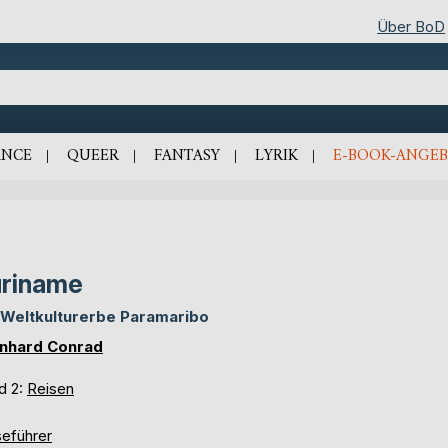
Über BoD
NCE
QUEER
FANTASY
LYRIK
E-BOOK-ANGEB
riname
 Weltkulturerbe Paramaribo
nhard Conrad
d 2:
Reisen
seführer