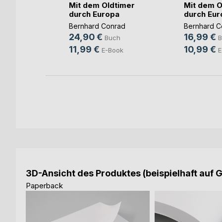
Mit dem Oldtimer
Mit dem O
les
durch Europa
durch Eur
Bernhard Conrad
Bernhard C
24,90 €
16,99 €
Buch
B
ch
11,99 €
10,99 €
E-Book
E
3D-Ansicht des Produktes (beispielhaft auf 
Paperback