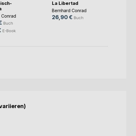
isch-
La Libertad
La Lib
a
Zensi
Bernhard Conrad
 Conrad
Bernh
26,90 €
Buch
€
26,9
Buch
€
E-Book
variieren)