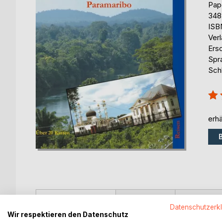
Pap
348
ISB
Ver
Ers
Spr
Sch
Bew
100
erhä
BESCHREIBUNG
AUTOR/IN
PRESSES
Datenschutzerk
Wir respektieren den Datenschutz