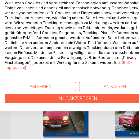
2. vollständig überarbeitete Auflage des bewährte
Wir nutzen Cookies und vergleichbare Technologien auf unserer Website
Einige von ihnen sind essenziell und technisch notwendig. Daneben ver
zu diesem ungewöhnlichen Reiseziel.
wir Analysemethoden (z. B. Cookies oder Fingerprints sowie serverseitig
Mit über 20 Detailkarten, Hintergrundinfos, Fotos
Tracking), um zu messen, wie häufig unsere Seite besucht und wie sie ge
Alle Abbildungen in Farbe.
wird. Wir verwenden Trackingtechnologien zu Marketingzwecken und se
hierzu serverseitiges Tracking sowie auch Drittanbieter ein, wodurch ggf.
geräteübergreifend Cookies, Fingerprints, Tracking-Pixel, IP-Adressen s
gehashte E-Mail-Adressen genutzt werden. Auf unserer Seite betten wir
Drittinhalte von anderen Anbietern ein (Video-Plattformen). Wir haben auf
WEITERE TITEL BEI
Bo
weitere Datenverarbeitung und ein etwaiges Tracking durch den Drittanbi
keinen Einfluss. Mit deiner Einstellung willigst du in die oben beschriebe
Vorgänge ein. Du kannst deine Einwilligung (z. B. im Footer unter „Privacy-
Einstellungen“) jederzeit mit Wirkung für die Zukunft widerrufen. (
BoD-
Impressum
)
ABLEHNEN
ANPASSEN
ALLE AKZEPTIEREN