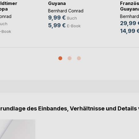
ldtimer
Guyana
Französ
opa
Guayan
Bernhard Conrad
onrad
Bernhard
9,99 €
Buch
29,99 
uch
5,99 €
E-Book
14,99 
-Book
Grundlage des Einbandes, Verhältnisse und Details 