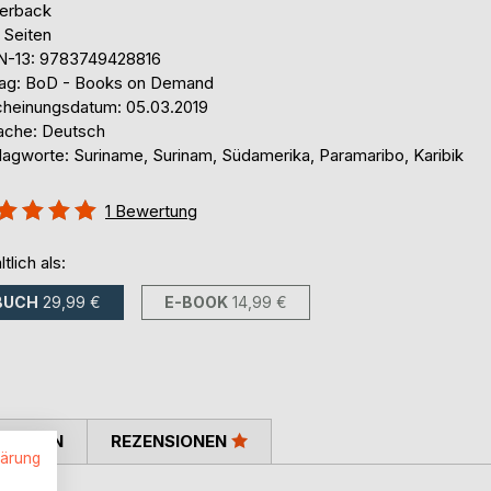
erback
 Seiten
N-13: 9783749428816
lag: BoD - Books on Demand
cheinungsdatum: 05.03.2019
ache: Deutsch
lagworte: Suriname, Surinam, Südamerika, Paramaribo, Karibik
ertung::
1
Bewertung
%
ltlich als:
BUCH
29,99 €
E-BOOK
14,99 €
TIMMEN
REZENSIONEN
lärung