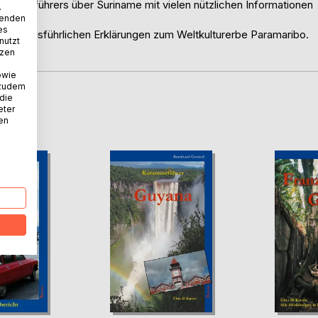
n Reiseführers über Suriname mit vielen nützlichen Informationen
.
wenden
es
 sowie ausführlichen Erklärungen zum Weltkulturerbe Paramaribo.
nutzt
tzen
owie
 zudem
 die
D
eter
nen