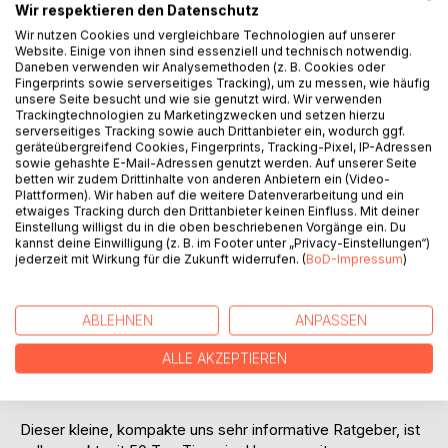
Wir respektieren den Datenschutz
BESCHREIBUNG
Wir nutzen Cookies und vergleichbare Technologien auf unserer
Website. Einige von ihnen sind essenziell und technisch notwendig.
Daneben verwenden wir Analysemethoden (z. B. Cookies oder
Fingerprints sowie serverseitiges Tracking), um zu messen, wie häufig
Wenn Sie abnehmen oder sich einfach nur gesund ernähren
unsere Seite besucht und wie sie genutzt wird. Wir verwenden
möchten, ist der Verzehr frischer Lebensmittel für einen
Trackingtechnologien zu Marketingzwecken und setzen hierzu
serverseitiges Tracking sowie auch Drittanbieter ein, wodurch ggf.
Gewichtsverlustplan unerlässlich. Der Verzehr von frischem
geräteübergreifend Cookies, Fingerprints, Tracking-Pixel, IP-Adressen
Obst und Gemüse trägt auch dazu bei, dass Haare, Haut
sowie gehashte E-Mail-Adressen genutzt werden. Auf unserer Seite
und Zähne attraktiv und gesund bleiben. Und wenn man
betten wir zudem Drittinhalte von anderen Anbietern ein (Video-
Plattformen). Wir haben auf die weitere Datenverarbeitung und ein
darüber nachdenkt, sind Obst und Gemüse das
etwaiges Tracking durch den Drittanbieter keinen Einfluss. Mit deiner
ursprüngliche Essen zum Mitnehmen. E s ist einfach, nach
Einstellung willigst du in die oben beschriebenen Vorgänge ein. Du
einer Orange, einem Apfel, einer Banane, einer Weintraube
kannst deine Einwilligung (z. B. im Footer unter „Privacy-Einstellungen“)
jederzeit mit Wirkung für die Zukunft widerrufen. (
BoD-Impressum
)
zu greifen oder schnell ein paar Gemüse für einen Salat
zusammenzuwerfen, den Sie mit zur Arbeit nehmen
können.
ABLEHNEN
ANPASSEN
Wenn Sie also auf der Suche nach einer ausgewogenen,
ALLE AKZEPTIEREN
gesunden und zuverlässigen Ernährung sind, greifen Sie
nicht zur Flasche. Greifen Sie zum Essen!
Dieser kleine, kompakte uns sehr informative Ratgeber, ist