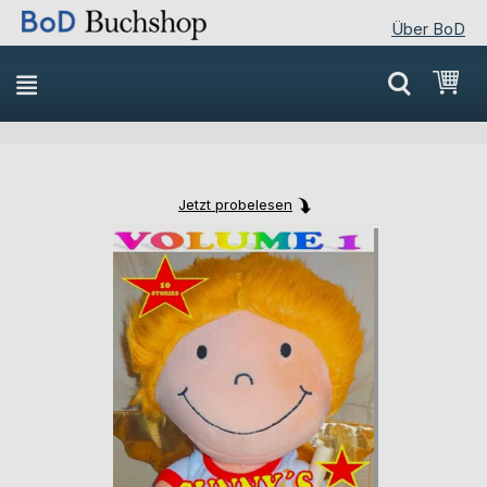
Über BoD
Direkt
Mei
zum
Inhalt
Jetzt probelesen
Skip
Skip
to
to
the
the
end
beginning
of
of
the
the
images
images
gallery
gallery