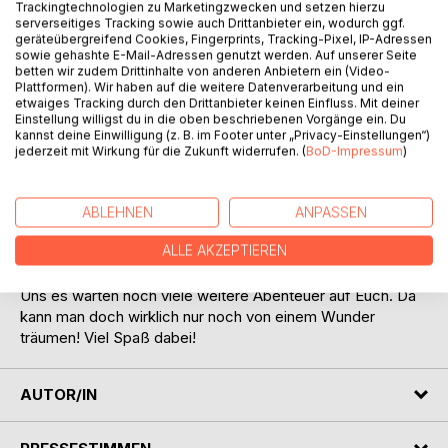
Trackingtechnologien zu Marketingzwecken und setzen hierzu
serverseitiges Tracking sowie auch Drittanbieter ein, wodurch ggf.
geräteübergreifend Cookies, Fingerprints, Tracking-Pixel, IP-Adressen
sowie gehashte E-Mail-Adressen genutzt werden. Auf unserer Seite
betten wir zudem Drittinhalte von anderen Anbietern ein (Video-
Plattformen). Wir haben auf die weitere Datenverarbeitung und ein
etwaiges Tracking durch den Drittanbieter keinen Einfluss. Mit deiner
BESCHREIBUNG
Einstellung willigst du in die oben beschriebenen Vorgänge ein. Du
kannst deine Einwilligung (z. B. im Footer unter „Privacy-Einstellungen“)
jederzeit mit Wirkung für die Zukunft widerrufen. (
BoD-Impressum
)
Der kleine Sunny ist wieder da, und zwar mit vielen bunten
Zaubersternen in Form von unzähligen Geschichten! Jeden
Monat könnt Ihr nun gemeinsam mit dem kleinen Sunny
ABLEHNEN
ANPASSEN
spannende Abenteuer erleben. In diesem ersten Heft
ALLE AKZEPTIEREN
erfahrt Ihr, was es mit einer geheimnisvollen silbernen
Glocke, einem Clown und dem Heiligen Abend auf sich hat.
Uns es warten noch viele weitere Abenteuer auf Euch. Da
kann man doch wirklich nur noch von einem Wunder
träumen! Viel Spaß dabei!
AUTOR/IN