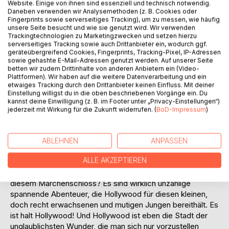
Website. Einige von ihnen sind essenziell und technisch notwendig.
Daneben verwenden wir Analysemethoden (z. B. Cookies oder
Fingerprints sowie serverseitiges Tracking), um zu messen, wie häufig
unsere Seite besucht und wie sie genutzt wird. Wir verwenden
Trackingtechnologien zu Marketingzwecken und setzen hierzu
serverseitiges Tracking sowie auch Drittanbieter ein, wodurch ggf.
geräteübergreifend Cookies, Fingerprints, Tracking-Pixel, IP-Adressen
BESCHREIBUNG
sowie gehashte E-Mail-Adressen genutzt werden. Auf unserer Seite
betten wir zudem Drittinhalte von anderen Anbietern ein (Video-
Plattformen). Wir haben auf die weitere Datenverarbeitung und ein
etwaiges Tracking durch den Drittanbieter keinen Einfluss. Mit deiner
Das Märchenschloss von Hollywood – wo mag das wohl
Einstellung willigst du in die oben beschriebenen Vorgänge ein. Du
stehen? Am Hollywoodboulevard vielleicht? Noch einmal
kannst deine Einwilligung (z. B. im Footer unter „Privacy-Einstellungen“)
erinnert sich der kleine Sunny aus Hollywood an all die
jederzeit mit Wirkung für die Zukunft widerrufen. (
BoD-Impressum
)
vielen schönen, aber auch verrückten Zeiten. Ob es nun
seine Lehrerin Mrs. Simms war oder seine liebe Mami.
Immer zählte nur eines – die Liebe und die Hoffnung. Aber
ABLEHNEN
ANPASSEN
waren da nicht auch ein ziemlich merkwürdiger
ALLE AKZEPTIEREN
Kühlschrankkobold, äußerst rätselhafte Zaubersteine und
ein total intelligenter Türspion? Ja, und was ist nun mit
diesem Märchenschloss? Es sind wirklich unzählige
spannende Abenteuer, die Hollywood für diesen kleinen,
doch recht erwachsenen und mutigen Jungen bereithält. Es
ist halt Hollywood! Und Hollywood ist eben die Stadt der
unglaublichsten Wunder, die man sich nur vorzustellen