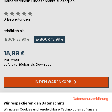
Barrierefreiheit: Eingeschränkt zugänglich
Bewertung::
0%
0
Bewertungen
erhältlich als:
BUCH
23,90 €
E-BOOK
18,99 €
18,99 €
inkl. MwSt.
sofort verfügbar als Download
IN DEN WARENKORB
Auf die Merkliste
Datenschutzerklärung
Titel bewerten
Wir respektieren den Datenschutz
Wir nutzen Cookies und vergleichbare Technologien auf unserer