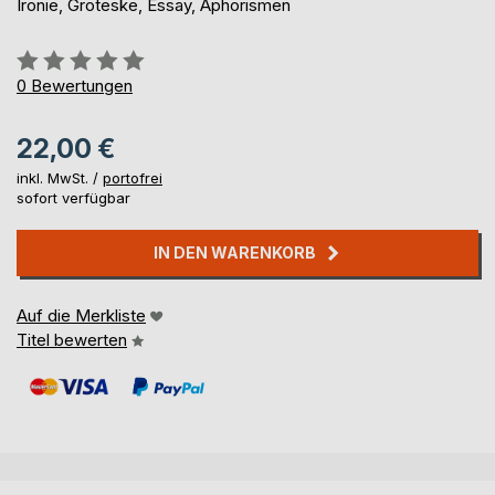
Ironie, Groteske, Essay, Aphorismen
Bewertung::
0%
0
Bewertungen
22,00 €
inkl. MwSt. /
portofrei
sofort verfügbar
IN DEN WARENKORB
Auf die Merkliste
Titel bewerten