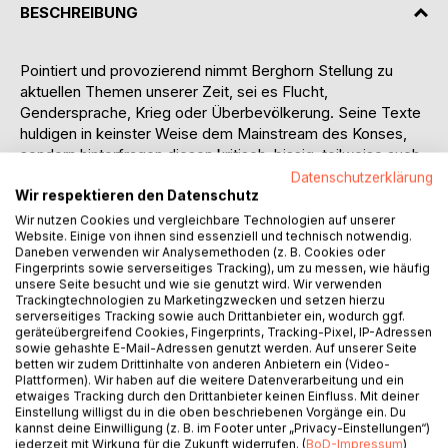
BESCHREIBUNG
Pointiert und provozierend nimmt Berghorn Stellung zu
aktuellen Themen unserer Zeit, sei es Flucht,
Gendersprache, Krieg oder Überbevölkerung. Seine Texte
huldigen in keinster Weise dem Mainstream des Konses,
sondern hinterfragen diesen kritisch, bissig, teilweise auch
polemisch aber auch innehaltend und distanziert. Das
Datenschutzerklärung
Groteske, Aberwitzige, etwa in den Satiren SUIZID-
Wir respektieren den Datenschutz
CENTER oder DEM VIRUS SEI DANK, dient ihm als
Wir nutzen Cookies und vergleichbare Technologien auf unserer
Website. Einige von ihnen sind essenziell und technisch notwendig.
Spiegelbild des:
Daneben verwenden wir Analysemethoden (z. B. Cookies oder
Es-Könnte-Auch-Alles-Anders-Sein.
Fingerprints sowie serverseitiges Tracking), um zu messen, wie häufig
Oberflächliches Denken wie auch die Allgegenwart des
unsere Seite besucht und wie sie genutzt wird. Wir verwenden
Handys werden ebenso ironisiert, wie die Frage nach dem
Trackingtechnologien zu Marketingzwecken und setzen hierzu
serverseitiges Tracking sowie auch Drittanbieter ein, wodurch ggf.
SINN DES LEBENS ohne dabei die gedankliche Tiefe zu
geräteübergreifend Cookies, Fingerprints, Tracking-Pixel, IP-Adressen
verlassen.
sowie gehashte E-Mail-Adressen genutzt werden. Auf unserer Seite
Nebst diesen ironisch-augenzinkernden Literaturen findet
betten wir zudem Drittinhalte von anderen Anbietern ein (Video-
Plattformen). Wir haben auf die weitere Datenverarbeitung und ein
sich auch stille, behutsame Prosa, die den Autor als
etwaiges Tracking durch den Drittanbieter keinen Einfluss. Mit deiner
sensiblen und genauen Beobachter des Menschen und
Einstellung willigst du in die oben beschriebenen Vorgänge ein. Du
seiner Situationen zeigen, etwa in FERINRÜCKFAHRT, NUR
kannst deine Einwilligung (z. B. im Footer unter „Privacy-Einstellungen“)
jederzeit mit Wirkung für die Zukunft widerrufen. (
BoD-Impressum
)