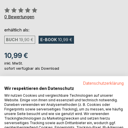
Bewertung::
0%
0
Bewertungen
erhältlich als:
BUCH
19,90 €
E-BOOK
10,99 €
10,99 €
inkl. MwSt.
sofort verfügbar als Download
Datenschutzerklärung
IN DEN WARENKORB
Wir respektieren den Datenschutz
Wir nutzen Cookies und vergleichbare Technologien auf unserer
Website. Einige von ihnen sind essenziell und technisch notwendig.
Auf die Merkliste
Daneben verwenden wir Analysemethoden (z. B. Cookies oder
Fingerprints sowie serverseitiges Tracking), um zu messen, wie häufig
Titel bewerten
unsere Seite besucht und wie sie genutzt wird. Wir verwenden
Trackingtechnologien zu Marketingzwecken und setzen hierzu
serverseitiges Tracking sowie auch Drittanbieter ein, wodurch ggf.
geräteübergreifend Cookies, Fingerprints, Tracking-Pixel, IP-Adressen