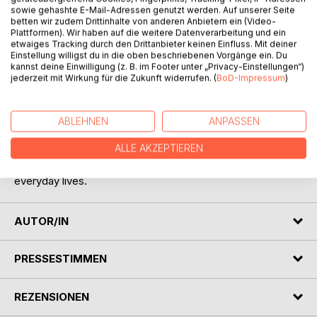
sowie gehashte E-Mail-Adressen genutzt werden. Auf unserer Seite
betten wir zudem Drittinhalte von anderen Anbietern ein (Video-
Plattformen). Wir haben auf die weitere Datenverarbeitung und ein
etwaiges Tracking durch den Drittanbieter keinen Einfluss. Mit deiner
Einstellung willigst du in die oben beschriebenen Vorgänge ein. Du
BESCHREIBUNG
kannst deine Einwilligung (z. B. im Footer unter „Privacy-Einstellungen“)
jederzeit mit Wirkung für die Zukunft widerrufen. (
BoD-Impressum
)
SUCCESSFUL LIVING shows how LASTING SUCCESS
can be achieved through a series of lessons in practical
ABLEHNEN
ANPASSEN
living. Each is designed to guide us on our own personal
ALLE AKZEPTIEREN
voyage of self-discovery, personal development and inner
change looking at a whole range of issues which affect our
everyday lives.
AUTOR/IN
PRESSESTIMMEN
REZENSIONEN