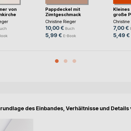
ner von
Pappdeckel mit
Kleines 
nkirche
Zimtgeschmack
große P
ieger
Christine Rieger
Christine
10,00 €
7,00 €
uch
Buch
5,99 €
5,49 €
Book
E-Book
Grundlage des Einbandes, Verhältnisse und Details 