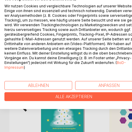
Stimmt es wirklich, dass die Nürnberger nicht all
Wir nutzen Cookies und vergleichbare Technologien auf unserer Website
ein eher gespaltenes Verhältnis haben und zum La
Einige von ihnen sind essenziell und technisch notwendig. Daneben ver
wir Analysemethoden (z. B. Cookies oder Fingerprints sowie serverseitig
In ihrem ersten Kurzgeschichten-Band in Nürnberg
Tracking), um zu messen, wie häufig unsere Seite besucht und wie sie ge
wird. Wir verwenden Trackingtechnologien zu Marketingzwecken und se
Vorurteilen tatsächlich dran ist ...
hierzu serverseitiges Tracking sowie auch Drittanbieter ein, wodurch ggf.
geräteübergreifend Cookies, Fingerprints, Tracking-Pixel, IP-Adressen s
gehashte E-Mail-Adressen genutzt werden. Auf unserer Seite betten wir
Drittinhalte von anderen Anbietern ein (Video-Plattformen). Wir haben auf
weitere Datenverarbeitung und ein etwaiges Tracking durch den Drittanbi
WEITERE TITEL BEI
Bo
keinen Einfluss. Mit deiner Einstellung willigst du in die oben beschriebe
Vorgänge ein. Du kannst deine Einwilligung (z. B. im Footer unter „Privacy-
Einstellungen“) jederzeit mit Wirkung für die Zukunft widerrufen. (
BoD-
Impressum
)
ABLEHNEN
ANPASSEN
ALLE AKZEPTIEREN