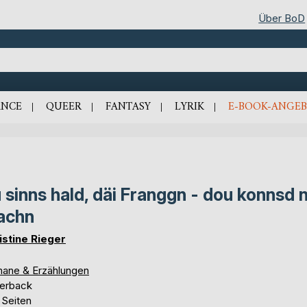
Über BoD
NCE
QUEER
FANTASY
LYRIK
E-BOOK-ANGEB
 sinns hald, däi Franggn - dou konnsd n
achn
istine Rieger
ane & Erzählungen
erback
 Seiten