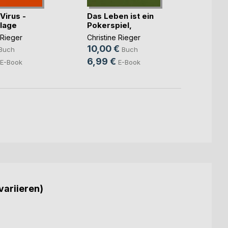
Virus -
Das Leben ist ein
Kleine
lage
Pokerspiel,
große
 Rieger
Christine Rieger
Christ
10,00 €
5,00
Buch
Buch
6,99 €
2,99
E-Book
E-Book
variieren)