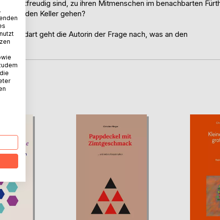
zu kontaktfreudig sind, zu ihren Mitmenschen im benachbarten Fürt
.
chen in den Keller gehen?
wenden
es
er Mundart geht die Autorin der Frage nach, was an den
nutzt
tzen
owie
 zudem
 die
eter
D
nen