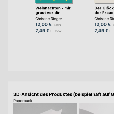
Weihnachten - mir
Der Glöck
ar
graut vor dir
der Fraue
nnings
Christine Rieger
Christine R
h
12,00 €
12,00 €
Buch
B
ok
7,49 €
7,49 €
E-Book
E-
3D-Ansicht des Produktes (beispielhaft auf 
Paperback