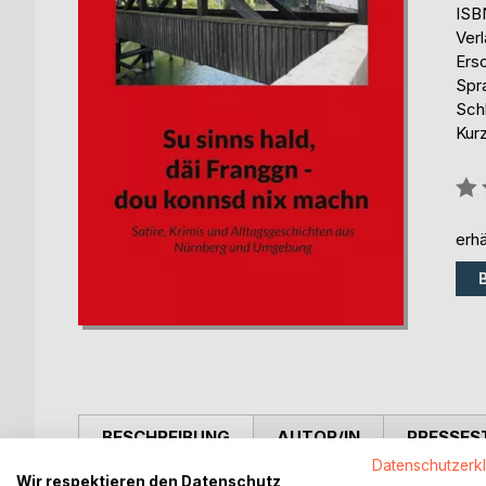
ISB
Ver
Ers
Spr
Sch
Kur
Bew
0%
erhä
BESCHREIBUNG
AUTOR/IN
PRESSES
Datenschutzerk
Wir respektieren den Datenschutz