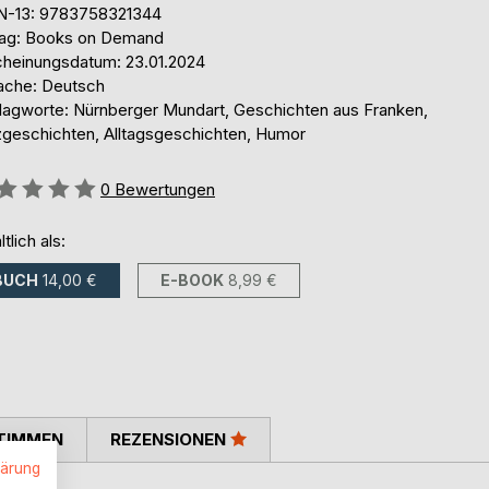
N-13: 9783758321344
lag: Books on Demand
cheinungsdatum: 23.01.2024
ache: Deutsch
lagworte: Nürnberger Mundart, Geschichten aus Franken,
zgeschichten, Alltagsgeschichten, Humor
ertung::
0
Bewertungen
ltlich als:
BUCH
14,00 €
E-BOOK
8,99 €
TIMMEN
REZENSIONEN
lärung