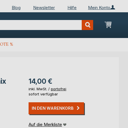
Blog
Newsletter
Hilfe
Mein Konto
Mein Wa
OTE %
ix
14,00 €
inkl. MwSt. /
portofrei
sofort verfügbar
IN DEN WARENKORB
Auf die Merkliste