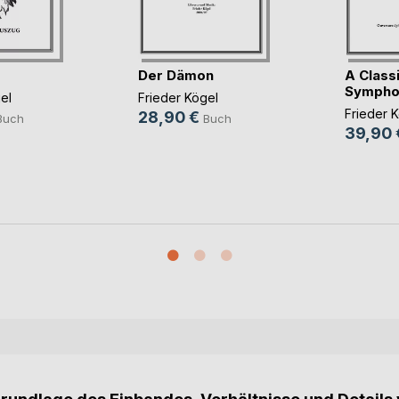
Der Dämon
A Classi
Symphon
el
Frieder Kögel
Frieder 
28,90 €
Buch
Buch
39,90 