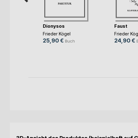
ch
Dionysos
Faust
Frieder Kögel
Frieder Kög
25,90 €
24,90 €
Buch