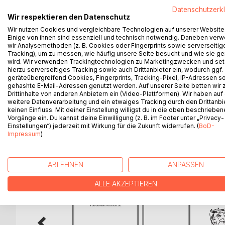
Datenschutzerk
I Inferno - Höllenfahrt / Sturz abwärts in die Dunkel
Wir respektieren den Datenschutz
II Purgatorio - Läuterung / Halteversuche an Con
Wir nutzen Cookies und vergleichbare Technologien auf unserer Website
III Paradiso - Himmelfahrt / Flug aufwärts ins Licht
Einige von ihnen sind essenziell und technisch notwendig. Daneben ver
wir Analysemethoden (z. B. Cookies oder Fingerprints sowie serverseitig
vom Körper und Material zur Idee
Tracking), um zu messen, wie häufig unsere Seite besucht und wie sie ge
wird. Wir verwenden Trackingtechnologien zu Marketingzwecken und se
hierzu serverseitiges Tracking sowie auch Drittanbieter ein, wodurch ggf.
"Non è il mondan romore altro ch'un fiato di vento
geräteübergreifend Cookies, Fingerprints, Tracking-Pixel, IP-Adressen s
Dante Alighieri: LA COMMEDIA - Die Göttliche Kom
gehashte E-Mail-Adressen genutzt werden. Auf unserer Seite betten wir
Drittinhalte von anderen Anbietern ein (Video-Plattformen). Wir haben auf
weitere Datenverarbeitung und ein etwaiges Tracking durch den Drittanbi
keinen Einfluss. Mit deiner Einstellung willigst du in die oben beschriebe
Vorgänge ein. Du kannst deine Einwilligung (z. B. im Footer unter „Privacy-
Einstellungen“) jederzeit mit Wirkung für die Zukunft widerrufen. (
BoD-
WEITERE TITEL BEI
Bo
Impressum
)
ABLEHNEN
ANPASSEN
ALLE AKZEPTIEREN
Meer