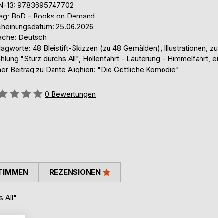
N-13: 9783695747702
lag: BoD - Books on Demand
cheinungsdatum: 25.06.2026
ache: Deutsch
agworte: 48 Bleistift-Skizzen (zu 48 Gemälden), Illustrationen, zu
hlung "Sturz durchs All", Höllenfahrt - Läuterung - Himmelfahrt, e
ner Beitrag zu Dante Alighieri: "Die Göttliche Komödie"
ertung::
0
Bewertungen
TIMMEN
REZENSIONEN
 All"