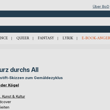
Über BoD
NCE
QUEER
FANTASY
LYRIK
E-BOOK-ANGEB
urz durchs All
istift-Skizzen zum Gemäldezyklus
eder Kögel
, Kunst & Kultur
dcover
Seiten