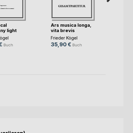
cal
Ars musica longa,
Vier 
y light
vita brevis
Kinde
Jugend
Kögel
Frieder Kögel
Friede
€
35,90 €
24,9
Buch
Buch