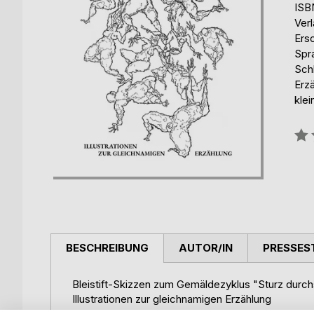
ISB
Ver
Ers
Spr
Schl
Erzä
klei
Bew
0%
BESCHREIBUNG
AUTOR/IN
PRESSES
Bleistift-Skizzen zum Gemäldezyklus "Sturz durchs
Illustrationen zur gleichnamigen Erzählung