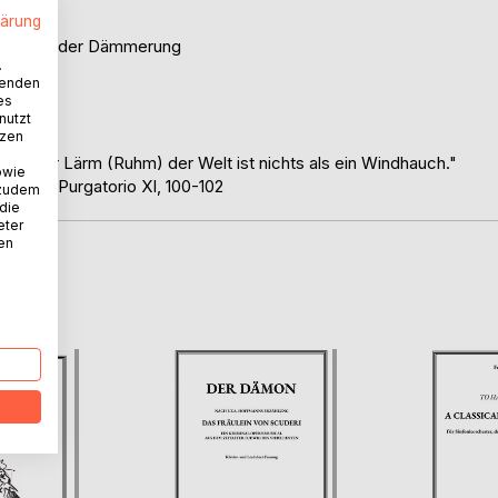
lärung
heit
tainern in der Dämmerung
.
wenden
es
nutzt
tzen
." - "Der Lärm (Ruhm) der Welt ist nichts als ein Windhauch."
owie
ödie - Purgatorio XI, 100-102
 zudem
 die
eter
nen
D