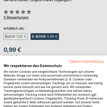
Bewertung::
0%
0
Bewertungen
erhältlich als:
BUCH
7,88 €
E-BOOK
0,99 €
0,99 €
inkl. MwSt.
sofort verfügbar als Download
Datenschutzerklärung
Wir respektieren den Datenschutz
Wir nutzen Cookies und vergleichbare Technologien auf unserer
Website. Einige von ihnen sind essenziell und technisch notwendig.
IN DEN WARENKORB
Daneben verwenden wir Analysemethoden (z. B. Cookies oder
Fingerprints sowie serverseitiges Tracking), um zu messen, wie häufig
unsere Seite besucht und wie sie genutzt wird. Wir verwenden
Auf die Merkliste
Trackingtechnologien zu Marketingzwecken und setzen hierzu
serverseitiges Tracking sowie auch Drittanbieter ein, wodurch ggf.
Titel bewerten
geräteübergreifend Cookies, Fingerprints, Tracking-Pixel, IP-Adressen
sowie gehashte E-Mail-Adressen genutzt werden. Auf unserer Seite
betten wir zudem Drittinhalte von anderen Anbietern ein (Video-