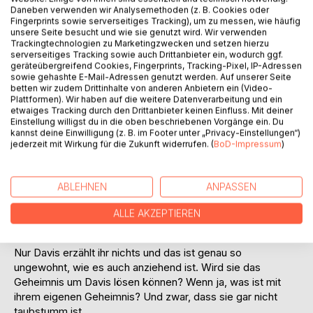
Daneben verwenden wir Analysemethoden (z. B. Cookies oder
Fingerprints sowie serverseitiges Tracking), um zu messen, wie häufig
unsere Seite besucht und wie sie genutzt wird. Wir verwenden
Trackingtechnologien zu Marketingzwecken und setzen hierzu
serverseitiges Tracking sowie auch Drittanbieter ein, wodurch ggf.
geräteübergreifend Cookies, Fingerprints, Tracking-Pixel, IP-Adressen
sowie gehashte E-Mail-Adressen genutzt werden. Auf unserer Seite
BESCHREIBUNG
betten wir zudem Drittinhalte von anderen Anbietern ein (Video-
Plattformen). Wir haben auf die weitere Datenverarbeitung und ein
etwaiges Tracking durch den Drittanbieter keinen Einfluss. Mit deiner
Elisha kann weder sprechen noch hören.
Einstellung willigst du in die oben beschriebenen Vorgänge ein. Du
kannst deine Einwilligung (z. B. im Footer unter „Privacy-Einstellungen“)
Naja, eigentlich kann sie es, aber sie tut es nun mal nicht.
jederzeit mit Wirkung für die Zukunft widerrufen. (
BoD-Impressum
)
Deswegen denken alle, dass sie taubstumm ist. Weil jeder
davon ausgeht, dass Elisha nichts versteht und somit auch
nichts weitererzählen kann, ertappen sich viele dabei, wie
ABLEHNEN
ANPASSEN
sie ihr ihre tiefsten Geheimnisse erzählen. So erfährt Elisha
die Gedanken der beliebtesten Schüler der Schule, der
ALLE AKZEPTIEREN
Lehrer, ihrer Pflegefamilie und noch viele andere.
Nur Davis erzählt ihr nichts und das ist genau so
ungewohnt, wie es auch anziehend ist. Wird sie das
Geheimnis um Davis lösen können? Wenn ja, was ist mit
ihrem eigenen Geheimnis? Und zwar, dass sie gar nicht
taubstumm ist...