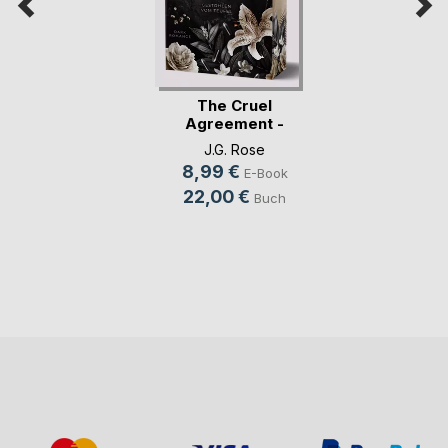
The Cruel
Agreement -
Gestohlen vo(...)
J.G. Rose
8,99 €
E-Book
22,00 €
Buch