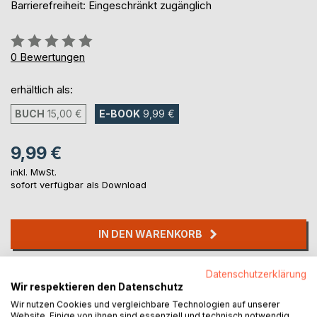
Barrierefreiheit: Eingeschränkt zugänglich
Bewertung::
0%
0
Bewertungen
erhältlich als:
BUCH
15,00 €
E-BOOK
9,99 €
9,99 €
inkl. MwSt.
sofort verfügbar als Download
IN DEN WARENKORB
Auf die Merkliste
Datenschutzerklärung
Wir respektieren den Datenschutz
Titel bewerten
Wir nutzen Cookies und vergleichbare Technologien auf unserer
Website. Einige von ihnen sind essenziell und technisch notwendig.