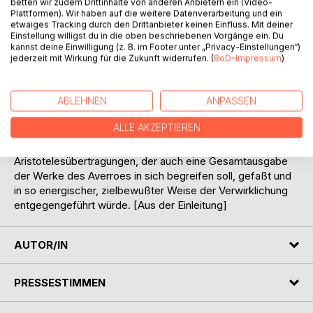
betten wir zudem Drittinhalte von anderen Anbietern ein (Video-
Vorbereitungs- und Inventarisierarbeit im weitesten
Plattformen). Wir haben auf die weitere Datenverarbeitung und ein
etwaiges Tracking durch den Drittanbieter keinen Einfluss. Mit deiner
Umfang geleistet worden ist, so geht für die mittelalterliche
Einstellung willigst du in die oben beschriebenen Vorgänge ein. Du
geisteswissenschaftliche Forschung ein Wunsch in
kannst deine Einwilligung (z. B. im Footer unter „Privacy-Einstellungen“)
Erfüllung, den Clemens Baeumker und auch ich in unseren
jederzeit mit Wirkung für die Zukunft widerrufen. (
BoD-Impressum
)
Arbeiten so lebhaft zum Ausdruck gebracht haben. Ich
hatte, als ich im Jahre 1916, durch die Kriegsverhältnisse
ABLEHNEN
ANPASSEN
eingeengt, mein Buch »Forschungen über die lateinischen
Aristotelesübersetzungen des 13. Jahrhunderts« schrieb,
ALLE AKZEPTIEREN
nicht daran gedacht, daß in so verhältnismäßig kurzer Zeit
der Plan einer Ausgabe der mittelalterlichen lateinischen
Aristotelesübertragungen, der auch eine Gesamtausgabe
der Werke des Averroes in sich begreifen soll, gefaßt und
in so energischer, zielbewußter Weise der Verwirklichung
entgegengeführt würde. [Aus der Einleitung]
AUTOR/IN
PRESSESTIMMEN