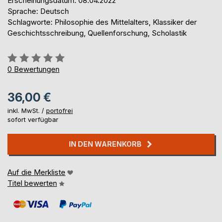
Erscheinungsdatum: 08.04.2022
Sprache: Deutsch
Schlagworte: Philosophie des Mittelalters, Klassiker der
Geschichtsschreibung, Quellenforschung, Scholastik
Bewertung::
0%
0
Bewertungen
36,00 €
inkl. MwSt. /
portofrei
sofort verfügbar
IN DEN WARENKORB
Auf die Merkliste
Titel bewerten