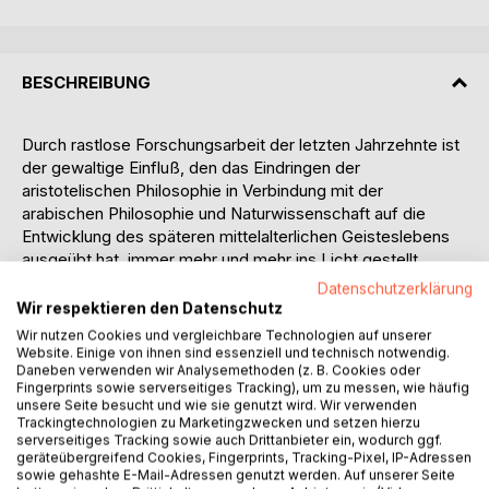
BESCHREIBUNG
Durch rastlose Forschungsarbeit der letzten Jahrzehnte ist
der gewaltige Einfluß, den das Eindringen der
aristotelischen Philosophie in Verbindung mit der
arabischen Philosophie und Naturwissenschaft auf die
Entwicklung des späteren mittelalterlichen Geisteslebens
ausgeübt hat, immer mehr und mehr ins Licht gestellt
worden. Mühsame Einzelforschung - denn nur sie, nicht
Datenschutzerklärung
geistvolle Linienziehung gibt auf diesem schwierigen
Wir respektieren den Datenschutz
Gebiete sichere Führung - hat die Entwicklungsphasen der
Wir nutzen Cookies und vergleichbare Technologien auf unserer
mittelalterlichen Aristotelesrezeption aufgehellt. Wenn
Website. Einige von ihnen sind essenziell und technisch notwendig.
Daneben verwenden wir Analysemethoden (z. B. Cookies oder
nunmehr die Union académique internationale auf
Fingerprints sowie serverseitiges Tracking), um zu messen, wie häufig
Vorschlag der polnischen Akademie der Wissenschaften
unsere Seite besucht und wie sie genutzt wird. Wir verwenden
das große Werk eines Aristoteles latinus, einer kritischen
Trackingtechnologien zu Marketingzwecken und setzen hierzu
serverseitiges Tracking sowie auch Drittanbieter ein, wodurch ggf.
Edition der mittelalterlichen lateinischen
geräteübergreifend Cookies, Fingerprints, Tracking-Pixel, IP-Adressen
Aristotelesübersetzungen, in Angriff genommen hat und
sowie gehashte E-Mail-Adressen genutzt werden. Auf unserer Seite
unter der Leitung von G. Lacombe hierfür die